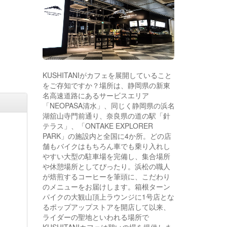
KUSHITANIがカフェを展開していること
をご存知ですか？場所は、静岡県の新東
名高速道路にあるサービスエリア
「NEOPASA清水」、同じく静岡県の浜名
湖舘山寺門前通り、奈良県の道の駅「針
テラス」、「ONTAKE EXPLORER
PARK」の施設内と全国に4か所。どの店
舗もバイクはもちろん車でも乗り入れし
やすい大型の駐車場を完備し、集合場所
や休憩場所としてぴったり。浜松の職人
が焙煎するコーヒーを筆頭に、こだわり
のメニューをお届けします。箱根ターン
パイクの大観山頂上ラウンジに1号店とな
るポップアップストアを開店して以来、
ライダーの聖地といわれる場所で