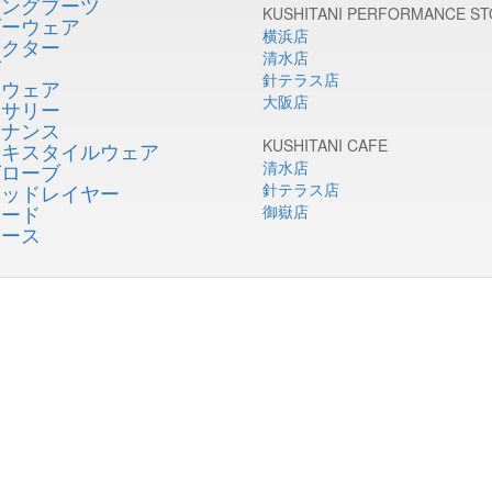
リングブーツ
KUSHITANI PERFORMANCE S
ダーウェア
横浜店
テクター
清水店
グ
針テラス店
ンウェア
大阪店
セサリー
テナンス
KUSHITANI CAFE
テキスタイルウェア
清水店
グローブ
ミッドレイヤー
針テラス店
ロード
御嶽店
ィース