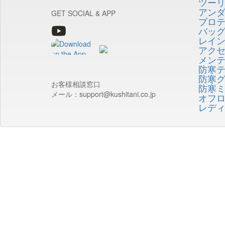
ツー
アン
GET SOCIAL & APP
プロ
バッ
レイ
アク
メン
防寒
防寒
お客様相談窓口
防寒
メール：support@kushitani.co.jp
オフ
レデ