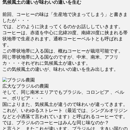
気候風土の違いが味わいの違いを生む
前回、コーヒーの味は「生産地で決まってしまう」と書きま
したが・・・
では、どのように決まってくるのかお話ししていきます。
コーヒーは、赤道を中心に北緯20度、南緯20度に挟まれる帯
状地帯で生産されます。通称コーヒーベルトとも呼ばれま
す。
この帯状地帯に入る国は、概ねコーヒーが栽培可能です。
同じ帯状地帯に入る国なのですが、中米、南米、アフリ
カ・・・それぞれに気候風土が違います。
この気候風土の違いが、味わいの違いを生み出します。
広大なブラジルの農園
そして、同じ南米エリアでもブラジル、コロンビア 、ペル
ー、ボリビア・・・
国によりまた、気候風土が違うので味わいが違ってきます。
これが、いわゆるストレート（最近では、シングルオリジン
などと小洒落て言われています）と呼ばれるコーヒーです。
では、ブラジルのコーヒーはみんな同じ味なのか？
と言うと、またこれが違います。ブラジルは、大きい国なの