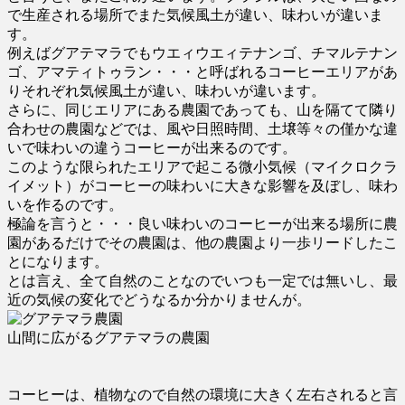
で生産される場所でまた気候風土が違い、味わいが違いま
す。
例えばグアテマラでもウエィウエィテナンゴ、チマルテナン
ゴ、アマティトゥラン・・・と呼ばれるコーヒーエリアがあ
りそれぞれ気候風土が違い、味わいが違います。
さらに、同じエリアにある農園であっても、山を隔てて隣り
合わせの農園などでは、風や日照時間、土壌等々の僅かな違
いで味わいの違うコーヒーが出来るのです。
このような限られたエリアで起こる微小気候（マイクロクラ
イメット）がコーヒーの味わいに大きな影響を及ぼし、味わ
いを作るのです。
極論を言うと・・・良い味わいのコーヒーが出来る場所に農
園があるだけでその農園は、他の農園より一歩リードしたこ
とになります。
とは言え、全て自然のことなのでいつも一定では無いし、最
近の気候の変化でどうなるか分かりませんが。
山間に広がるグアテマラの農園
コーヒーは、植物なので自然の環境に大きく左右されると言