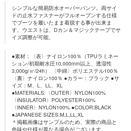
シンプルな簡易防水オーバーパンツ。両サイ
ドの止水ファスナーがフルオープンする仕様
でブーツを履いたまま着脱する事が出来ま
す。ウエストは、Dカン＆マジックテープでサ
イズ調整が可能。
●素材：〈表〉ナイロン100％（TPUラミネー
ション/初期耐水圧10,000mm以上、透湿性
3,000g/㎡/24h） 〈中綿〉ポリエステル100％
〈裏〉ナイロン100％ ●カラー：ブラック ●サ
イズ：M、L、LL、XL
●MATERIALS:〈OUTER〉NYLON100%
〈INSULATOR〉POLYESTER100%
〈INNER〉NYLON100% ●COLOR:BLACK
●JAPANESE SIZES:M,L,LL,XL
＊掲載画像はサンプルのため、実際の商品と
色味や仕様が異なる場合がございます。