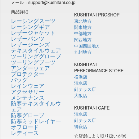
メール：support@kushitani.co.jp
商品詳細
KUSHITANI PROSHOP
レーシングスーツ
東北地方
レーシングギア
関東地方
レザージャケット
中部地方
レザーパンツ
関西地方
レザージーンズ
中国四国地方
テキスタイルウェア
九州地方
ツーリンググローブ
ツーリングブーツ
KUSHITANI
アンダーウェア
PERFORMANCE STORE
プロテクター
横浜店
バッグ
清水店
レインウェア
針テラス店
アクセサリー
大阪店
メンテナンス
防寒テキスタイルウ
KUSHITANI CAFE
ェア
防寒グローブ
清水店
防寒ミッドレイヤー
針テラス店
オフロード
御嶽店
レディース
☆店舗により取り扱いが異