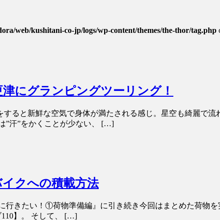
dora/web/kushitani-co-jp/logs/wp-content/themes/the-thor/tag.php
更津にグランピングツーリング！
をすると新鮮な空気で身体が満たされる感じ。星空も綺麗で流
汗”をかくことが少ない、 […]
バイクへの積載方法
に行きたい！①荷物準備編』に引き続き今回はまとめた荷物を
0】。 そして、 […]