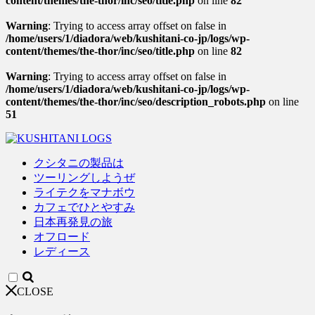
content/themes/the-thor/inc/seo/title.php
on line
82
Warning
: Trying to access array offset on false in
/home/users/1/diadora/web/kushitani-co-jp/logs/wp-
content/themes/the-thor/inc/seo/title.php
on line
82
Warning
: Trying to access array offset on false in
/home/users/1/diadora/web/kushitani-co-jp/logs/wp-
content/themes/the-thor/inc/seo/description_robots.php
on line
51
クシタニの製品は
ツーリングしようぜ
ライテクをマナボウ
カフェでひとやすみ
日本再発見の旅
オフロード
レディース
CLOSE