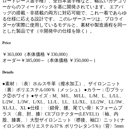
ロードレース選手権）、全日本選手権など、幅広いカテゴリ
ーからのフィードバックを基に開発されています。 エアバ
ッグの搭載・非搭載の両方に対応可能で、これ一着であらゆ
る仕様に応える設計です。 このレザースーツは、プロライ
ダーが実際に使用しているモデルと、素材や製造過程を同一
とした製品です（※開発中の仕様を除く）。
Price
￥363,000（本体価格 ￥330,000）
オーダー￥385,000～（本体価格 ￥350,000～）
Details
●素材：〈表〉ホルス牛革（撥水加工）、ザイロンニット
〈裏〉ポリエステル100％（メッシュ） ●カラー：①ブラッ
ク②ホワイト ●サイズ：M、M/L、M/LL、L/M、L、L/LL、
L/2W、L/3W、L/XL、LL/L、LL、LL/XL、LL/2W、LL/3W、
XL/LL、XL ●仕様： 〈鎖骨、腰、尾てい骨〉Kフォームプ
ラス 〈肩、肘、膝〉CEプロテクター(LEVEL1) 〈袖、内
股、膝裏、〉大型ザイロンニット〈襟後、袖口〉ニット( ナ
イロン58％ ポリエステル37％ ポリウレタン5％)〈背〉5mm