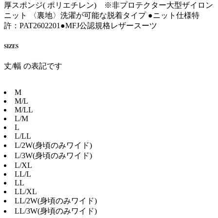
厚スポンジ( ポリエチレン) ※非プロテクター大型ザイロン
ニット 〈裏地〉洗濯が可能な脱着タイプ ●ニット仕様特
許：PAT2602201●MFJ公認規格レザースーツ
SIZES
丈/幅 の表記です
M
M/L
M/LL
L/M
L
L/LL
L/2W(身頃のみワイド)
L/3W(身頃のみワイド)
L/XL
LL/L
LL
LL/XL
LL/2W(身頃のみワイド)
LL/3W(身頃のみワイド)