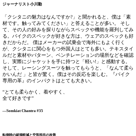
ジャーナリスト小川勤
「クシタニの魅力はなんですか?」と聞かれると、僕は「素
材です。触ってみてください」と答えることが多い。 そし
て、その人の好みを探りながらスペックや機能を羅列してみ
る。バイクのスペックが好きな方は、ウェアのスペックも好
きだからだ。 僕はメーカーの試乗会で海外にもよく行く
が、クシタニに関心をもつ外国人はとても多い。テキスタイ
ルだと素材やパターン、ベンチレーションの場所などを確認
し、実際にジャケットを手に持つと「軽い!」と感動する。
そして、レーシングスーツを触ってもらうと、「なんて柔ら
かいんだ 」と皆が驚く。僕はその反応を楽しむ。『バイク
専用の革』のインパクトはとても大きい。
“とても柔らかく、着やすく、
全て好きです”
—Somkiat Chantra
#35
転倒時の破損軽減と空気抵抗の改善