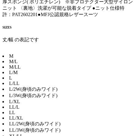
厚スポンジ( ポリエチレン) ※非プロテクター大型ザイロン
ニット 〈裏地〉洗濯が可能な脱着タイプ ●ニット仕様特
許：PAT2602201●MFJ公認規格レザースーツ
SIZES
丈/幅 の表記です
M
M/L
M/LL
L/M
L
L/LL
L/2W(身頃のみワイド)
L/3W(身頃のみワイド)
L/XL
LL/L
LL
LL/XL
LL/2W(身頃のみワイド)
LL/3W(身頃のみワイド)