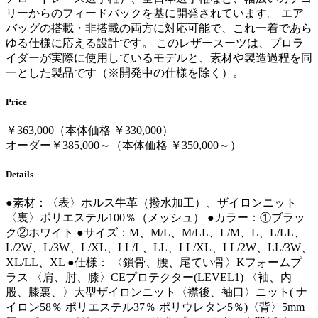
リーからのフィードバックを基に開発されています。 エア
バッグの搭載・非搭載の両方に対応可能で、これ一着であら
ゆる仕様に応える設計です。 このレザースーツは、プロラ
イダーが実際に使用しているモデルと、素材や製造過程を同
一とした製品です（※開発中の仕様を除く）。
Price
￥363,000（本体価格 ￥330,000）
オーダー￥385,000～（本体価格 ￥350,000～）
Details
●素材：〈表〉ホルス牛革（撥水加工）、ザイロンニット
〈裏〉ポリエステル100％（メッシュ） ●カラー：①ブラッ
ク②ホワイト ●サイズ：M、M/L、M/LL、L/M、L、L/LL、
L/2W、L/3W、L/XL、LL/L、LL、LL/XL、LL/2W、LL/3W、
XL/LL、XL ●仕様： 〈鎖骨、腰、尾てい骨〉Kフォームプ
ラス 〈肩、肘、膝〉CEプロテクター(LEVEL1) 〈袖、内
股、膝裏、〉大型ザイロンニット〈襟後、袖口〉ニット( ナ
イロン58％ ポリエステル37％ ポリウレタン5％)〈背〉5mm