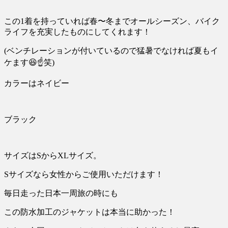
この
1
着を持っていれば春〜冬までオールシーズン、バイク
ライフを充実したものにしてくれます！
(
ベンチレーションが付いているので猛暑でなければ夏もイ
ケます
😆☝️
笑
)
カラーはネイビー
ブラック
サイズは
S
から
XL
サイズ。
S
サイズなら女性からご使用いただけます！
毎日走った日本一周旅の時にも
この防水加工のジャケットは本当に助かった！