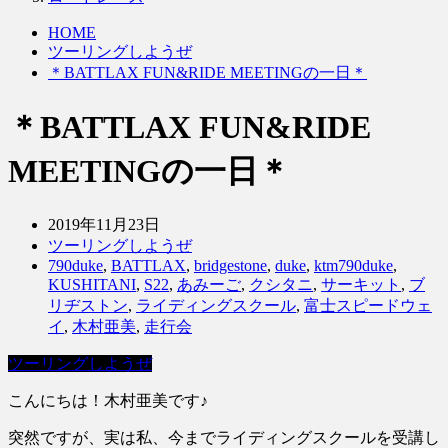
HOME
ツーリングしようぜ
＊BATTLAX FUN&RIDE MEETINGの一日＊
＊BATTLAX FUN&RIDE
MEETINGの一日＊
2019年11月23日
ツーリングしようぜ
790duke
,
BATTLAX
,
bridgestone
,
duke
,
ktm790duke
,
KUSHITANI
,
S22
,
あみーご
,
クシタニ
,
サーキット
,
ブ
リヂストン
,
ライディングスクール
,
富士スピードウェ
イ
,
木村亜美
,
走行会
ツーリングしようぜ
こんにちは！木村亜美です♪
突然ですが、実は私、今までライディングスクールを受講し