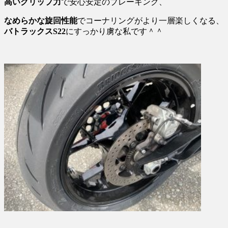
高いグリップ力
で安心安定のブレーキング、
なめらかな旋回性能
でコーナリングがより一層楽しくなる、
バトラックスS22
にすっかり虜な私です＾＾