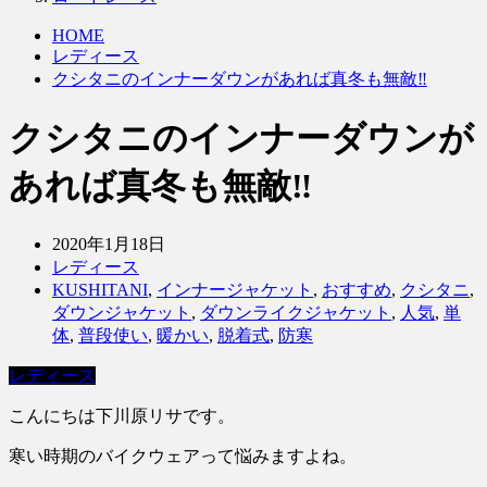
HOME
レディース
クシタニのインナーダウンがあれば真冬も無敵‼️
クシタニのインナーダウンが
あれば真冬も無敵‼️
2020年1月18日
レディース
KUSHITANI
,
インナージャケット
,
おすすめ
,
クシタニ
,
ダウンジャケット
,
ダウンライクジャケット
,
人気
,
単
体
,
普段使い
,
暖かい
,
脱着式
,
防寒
レディース
こんにちは下川原リサです。
寒い時期のバイクウェアって悩みますよね。