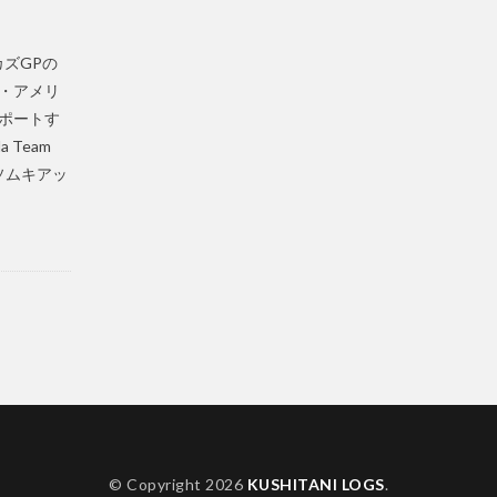
カズGPの
・アメリ
ポートす
a Team
ソムキアッ
© Copyright 2026
KUSHITANI LOGS
.