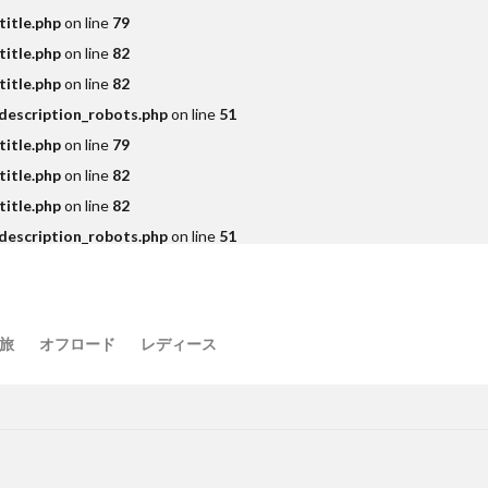
itle.php
on line
79
itle.php
on line
82
itle.php
on line
82
description_robots.php
on line
51
itle.php
on line
79
itle.php
on line
82
itle.php
on line
82
description_robots.php
on line
51
旅
オフロード
レディース