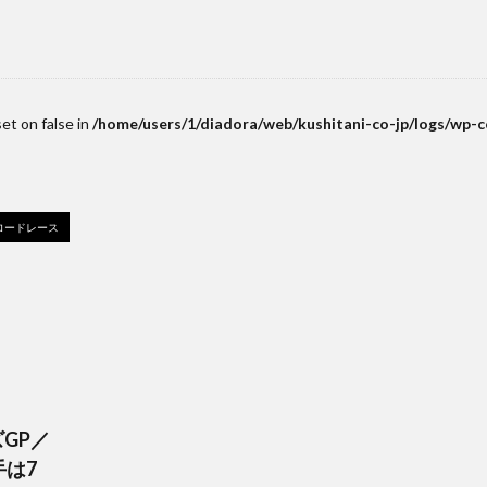
set on false in
/home/users/1/diadora/web/kushitani-co-jp/logs/wp-
ロードレース
ズGP／
手は7