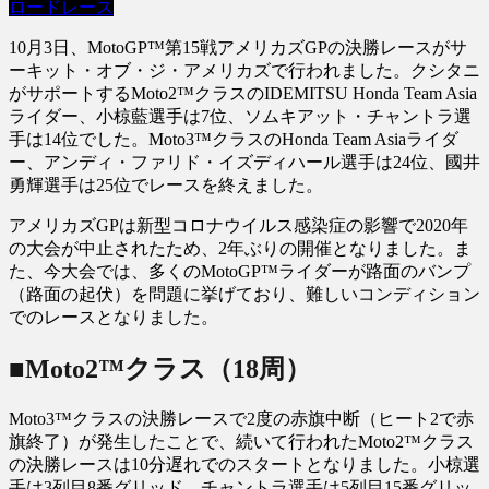
ロードレース
10月3日、MotoGP™第15戦アメリカズGPの決勝レースがサ
ーキット・オブ・ジ・アメリカズで行われました。クシタニ
がサポートするMoto2™クラスのIDEMITSU Honda Team Asia
ライダー、小椋藍選手は7位、ソムキアット・チャントラ選
手は14位でした。Moto3™クラスのHonda Team Asiaライダ
ー、アンディ・ファリド・イズディハール選手は24位、國井
勇輝選手は25位でレースを終えました。
アメリカズGPは新型コロナウイルス感染症の影響で2020年
の大会が中止されたため、2年ぶりの開催となりました。ま
た、今大会では、多くのMotoGP™ライダーが路面のバンプ
（路面の起伏）を問題に挙げており、難しいコンディション
でのレースとなりました。
■Moto2™クラス（18周）
Moto3™クラスの決勝レースで2度の赤旗中断（ヒート2で赤
旗終了）が発生したことで、続いて行われたMoto2™クラス
の決勝レースは10分遅れでのスタートとなりました。小椋選
手は3列目8番グリッド、チャントラ選手は5列目15番グリッ