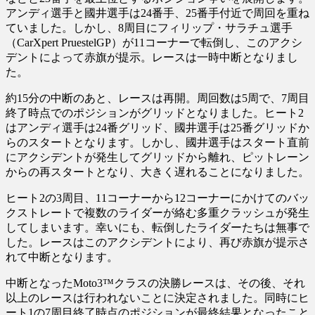
アンディ選手と國井選手は24番手、25番手付近で周回を重ね
ていました。しかし、8周目にフィリップ・サラチュ選手
（CarXpert PruestelGP）が11コーナーで転倒し、このアクシ
デントによって赤旗が提示。レースは一時中断となりまし
た。
約15分の中断のあと、レースは再開。周回数は5周で、7周目
終了時点でのポジションがグリッドとなりました。ヒート2
はアンディ選手は24番グリッド、國井選手は25番グリッドか
らのスタートとなります。しかし、國井選手はスタート直前
にアクシデントが発生してグリッドから離れ、ピットレーン
からの再スタートとなり、大きく遅れることになりました。
ヒート2の3周目、11コーナーから12コーナーにかけてのバッ
クストレートで複数のライダーが絡む多重クラッシュが発生
してしまいます。幸いにも、転倒したライダーたちは無事で
した。レースはこのアクシデントにより、再び赤旗が提示さ
れて中断となります。
中断となったMoto3™クラスの決勝レースは、その後、それ
以上のレースは行われないことに決定されました。同時にヒ
ート1の7周目終了時点のポジションが最終結果となったこと