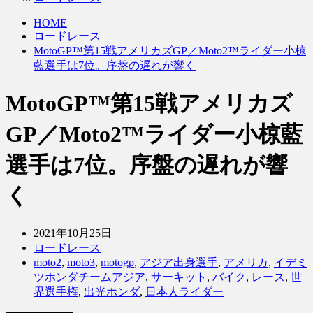
HOME
ロードレース
MotoGP™第15戦アメリカズGP／Moto2™ライダー小椋
藍選手は7位。序盤の遅れが響く
MotoGP™第15戦アメリカズ
GP／Moto2™ライダー小椋藍
選手は7位。序盤の遅れが響
く
2021年10月25日
ロードレース
moto2
,
moto3
,
motogp
,
アジア出身選手
,
アメリカ
,
イデミ
ツホンダチームアジア
,
サーキット
,
バイク
,
レース
,
世
界選手権
,
出光ホンダ
,
日本人ライダー