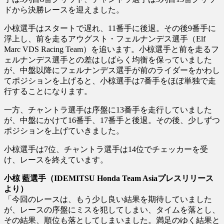
ドから決勝レースを迎えました。
小椋選手はスタートで遅れ、11番手に後退。その後9番手に
浮上し、前を走るアウグスト・フェルナンデス選手（Elf
Marc VDS Racing Team）を追います。小椋選手と前を走るフ
ェルナンデス選手との差はしばらく均衡を保っていました
が、中盤以降にフェルナンデス選手が前のライダーをかわし
てポジションを上げると、小椋選手は7番手をほぼ単独で走
行することになります。
一方、チャントラ選手は序盤に13番手を走行していました
が、中盤にかけて16番手、17番手と後退。その後、少しずつ
ポジションを上げていきました。
小椋選手は7位、チャントラ選手は14位でチェッカーを受
け、レースを終えています。
小椋 藍選手（IDEMITSU Honda Team Asiaプレスリリース
より）
「今回のレースは、もう少し良い結果を期待していました
が、レースの序盤にミスを犯してしまい、タイムを落とし、
その結果、順位も落としてしまいました。満足のゆく結果と