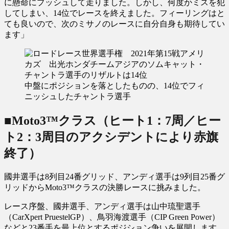
に懸命にプッシュして走りました。しかし、何度かミスを犯
してしまい、14位でレースを終えました。フィーリングはと
ても良いので、次のミサノのレースに自分自身も期待してい
ます」
中盤にポジションを落としたものの、14位でフィ
ニッシュしたチャントラ選手
■Moto3™クラス（ヒート1：7周／ヒー
ト2：3周目のアクシデントにより赤旗
終了）
國井選手は8列目24番グリッド、アンディ選手は9列目25番グ
リッドからMoto3™クラスの決勝レースに挑みました。
レース序盤、國井選手、アンディ選手は山中琉聖選手
（CarXpert PruestelGP）、鳥羽海渡選手（CIP Green Power）
などと23番手を最上位とするポジション争いを展開します。