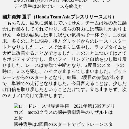
2度の赤旗が提示されたMoto3™のレース。アン
ディ選手は24位でレースを終えた
國井勇輝 選手（Honda Team Asiaプレスリリースより）
「もちろん、結果に満足していません。チームは私の為に懸
命に作業をしてくれており、彼らの努力には感謝しかありま
せん。今日の結果には申し訳ない気持ちで一杯です。この週
末、多くのことに悩み、後方グリッドからのレース・スター
トとなりました。レースでは走りに集中し、ラップタイムを
大幅に改善することができました。このことについてはとて
もポジティブですし、良いフィーリングと自信を少し取り戻
せました。レースは赤旗で中断となり、2度目のスタートの
時に、ミスを犯し、バイクが止まってしまいました。ピット
レーンからのスタートとなり、結局、2度目の赤旗が出るま
で、単独での走行となりました。今日言えることは、少しだ
け自信を取り戻したということだけです。立ち止まらず、次
のミサノに向けて集中します」
國井選手は2回目のスタートでピットレーンスタ