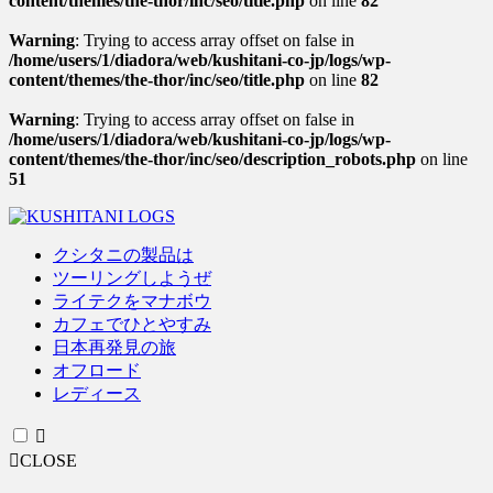
content/themes/the-thor/inc/seo/title.php
on line
82
Warning
: Trying to access array offset on false in
/home/users/1/diadora/web/kushitani-co-jp/logs/wp-
content/themes/the-thor/inc/seo/title.php
on line
82
Warning
: Trying to access array offset on false in
/home/users/1/diadora/web/kushitani-co-jp/logs/wp-
content/themes/the-thor/inc/seo/description_robots.php
on line
51
クシタニの製品は
ツーリングしようぜ
ライテクをマナボウ
カフェでひとやすみ
日本再発見の旅
オフロード
レディース
CLOSE