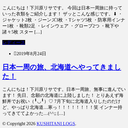
こんにちは！下川原リサです。 今回は日本一周旅に持って
いった衣類をご紹介します！ ザッとこんな感じです。⬇︎ ・
ジャケット2枚 ・ジーンズ3枚 ・Tシャツ5枚 ・防寒用インナ
ー1枚 ・靴類2足 ・レインウェア ・グローブ2つ ・靴下や
諸々5枚 スター […]
レディース
2019年8月24日
日本一周の旅、北海道へやってきまし
た！
こんにちは！下川原リサです。日本一周旅、無事に進んでい
ます！ 先日、念願の北海道に上陸しました！ とりあえず海
鮮丼でお祝い（╹◡╹）♡ 7月下旬に北海道入りしたのだけ
ど、やっぱり北海道…寒っ！！！！！！！！笑 インナー持
ってきててよかった…(^^;; […]
© Copyright 2026
KUSHITANI LOGS
.