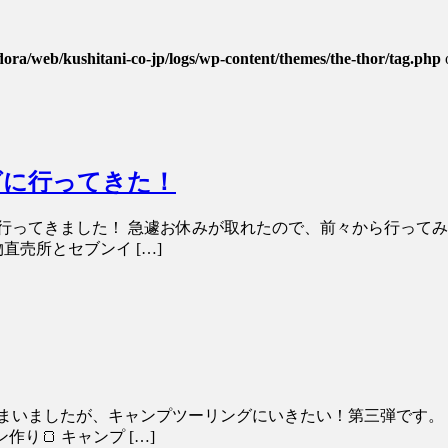
dora/web/kushitani-co-jp/logs/wp-content/themes/the-thor/tag.php
グに行ってきた！
行ってきました！ 急遽お休みが取れたので、前々から行ってみ
売所とセブンイ […]
まいましたが、キャンプツーリングにいきたい！第三弾です。 お
り🍞 キャンプ […]