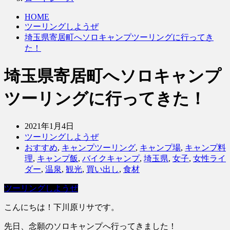
HOME
ツーリングしようぜ
埼玉県寄居町へソロキャンプツーリングに行ってき
た！
埼玉県寄居町へソロキャンプ
ツーリングに行ってきた！
2021年1月4日
ツーリングしようぜ
おすすめ
,
キャンプツーリング
,
キャンプ場
,
キャンプ料
理
,
キャンプ飯
,
バイクキャンプ
,
埼玉県
,
女子
,
女性ライ
ダー
,
温泉
,
観光
,
買い出し
,
食材
ツーリングしようぜ
こんにちは！下川原リサです。
先日、念願のソロキャンプへ行ってきました！