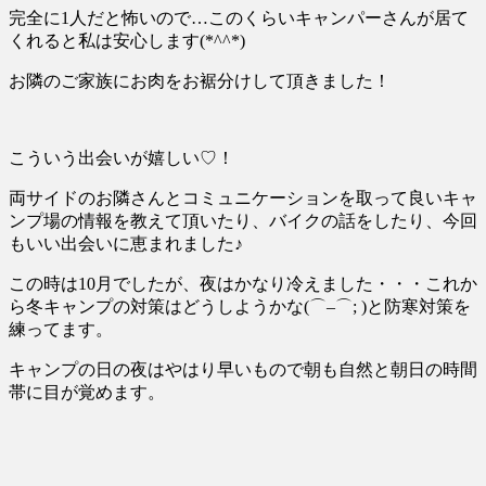
完全に
1
人だと怖いので
…
このくらいキャンパーさんが居て
くれると私は安心します
(*^^*)
お隣のご家族にお肉をお裾分けして頂きました！
こういう出会いが嬉しい
♡
！
両サイドのお隣さんとコミュニケーションを取って良いキャ
ンプ場の情報を教えて頂いたり、バイクの話をしたり、今回
もいい出会いに恵まれました♪
この時は
10
月でしたが、夜はかなり冷えました・・・
これか
ら冬キャンプの対策はどうしようかな
(
⌒
–
⌒
; )
と防寒対策を
練ってます。
キャンプの日の夜はやはり早いもので朝も自然と朝日の時間
帯に目が覚めます。