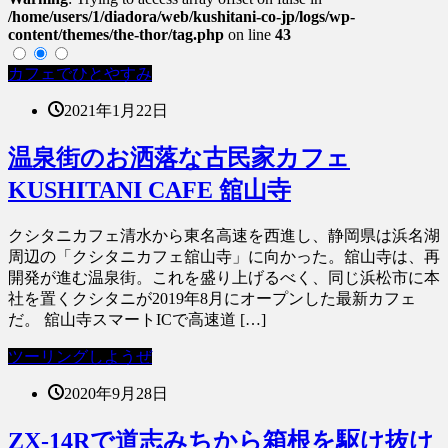
/home/users/1/diadora/web/kushitani-co-jp/logs/wp-
content/themes/the-thor/tag.php
on line
43
カフェでひとやすみ
2021年1月22日
温泉街のお洒落な古民家カフェ
KUSHITANI CAFE 舘山寺
クシタニカフェ清水から東名高速を西進し、静岡県は浜名湖
周辺の「クシタニカフェ舘山寺」に向かった。舘山寺は、再
開発が進む温泉街。これを盛り上げるべく、同じ浜松市に本
社を置くクシタニが2019年8月にオープンした最新カフェ
だ。 舘山寺スマートICで高速道 […]
ツーリングしようぜ
2020年9月28日
ZX-14Rで道志みちから箱根を駆け抜け