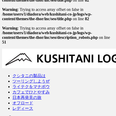
content/themes/the-thor/inc/seo/title.php
on line
82
Warning
: Trying to access array offset on false in
/home/users/1/diadora/web/kushitani-co-jp/logs/wp-
content/themes/the-thor/inc/seo/title.php
on line
82
Warning
: Trying to access array offset on false in
/home/users/1/diadora/web/kushitani-co-jp/logs/wp-
content/themes/the-thor/inc/seo/description_robots.php
on line
51
クシタニの製品は
ツーリングしようぜ
ライテクをマナボウ
カフェでひとやすみ
日本再発見の旅
オフロード
レディース