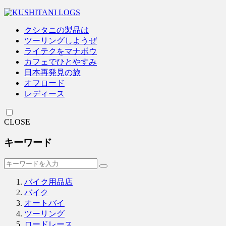
クシタニの製品は
ツーリングしようぜ
ライテクをマナボウ
カフェでひとやすみ
日本再発見の旅
オフロード
レディース
CLOSE
キーワード
バイク用品店
バイク
オートバイ
ツーリング
ロードレース