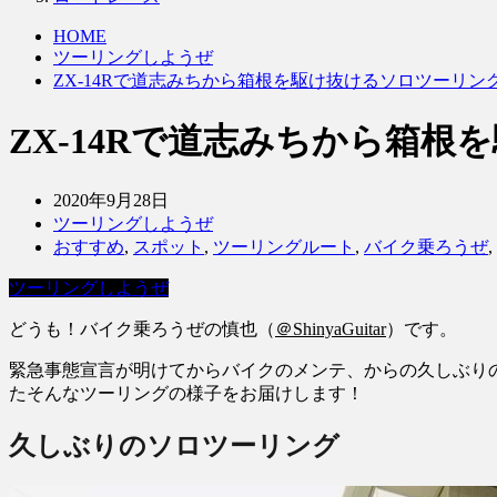
HOME
ツーリングしようぜ
ZX-14Rで道志みちから箱根を駆け抜けるソロツーリン
ZX-14Rで道志みちから箱
2020年9月28日
ツーリングしようぜ
おすすめ
,
スポット
,
ツーリングルート
,
バイク乗ろうぜ
,
ツーリングしようぜ
どうも！バイク乗ろうぜの慎也（
＠ShinyaGuitar
）です。
緊急事態宣言が明けてからバイクのメンテ、からの久しぶり
たそんなツーリングの様子をお届けします！
久しぶりのソロツーリング