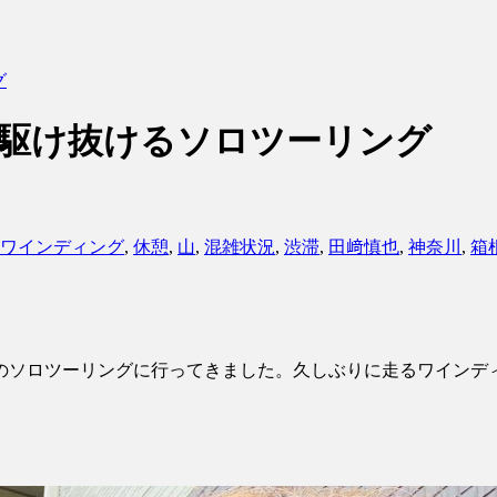
グ
根を駆け抜けるソロツーリング
ワインディング
,
休憩
,
山
,
混雑状況
,
渋滞
,
田﨑慎也
,
神奈川
,
箱
のソロツーリングに行ってきました。久しぶりに走るワインデ