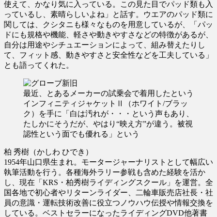
使えて、かなり気に入っている。この見た目でパッド類も入
っているし、素晴らしいよね」と話す。ウエアのパッド類に
関しては、クシタニも様々なものを用意しているが、「パッ
ドにも規格や機能、軽さや動きやすさなどの特徴があるが、
自分は用途やシチュエーションによって、組み替えたりし
て、フィット感、動きやすさと安全性などを工夫している」
とも語ってくれた。
最近、とあるメーカーの試乗会で着用したという
インフィニティジャケットⅡ（ホワイト/ブラッ
ク）を手に「白は汚れが・・・という声もあり、
たしかにそうだが、やはり“映え方”が違う。被視
認性という面でも優れる」という
柏 秀樹（かしわ ひでき）
1954年山口県生まれ。モータージャーナリストとして幅広い
執筆活動を行う。各種海外ラリー参戦も含めた経験を活か
し、現在「KRS・柏秀樹ライディングスクール」を運営。全
国各地で初心者やリターンライダー、二輪車販売店社長・社
員の意識・運転技術改善に役立つノウハウ伝授や情報交換を
している。ベストセラーになったライディングDVD他著書