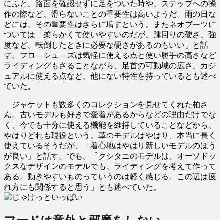
にふと、路面を確認せずに足をついた時や、ステップへの操
作の際など、滑らないことの重要性は高いようだ。雨の日な
どには、その重要性はさらに増すという。またネオブーツに
ついては「柔らかくて使いやすいのだが、踵回りの硬さ、強
度など、転倒したときに必要な硬さがあるのもいい」と話
す。フローシューズは気軽に使える点と使い勝手の高さなど
ライディングもさることながら、足首の可動域の広さ、カジ
ュアルに使える点など、他にない特性を持っているとも述べ
ていた。
ジャケットも数多くのコレクションを見せてくれた柏さ
ん。古いモデルも好きで愛着があるからなどの理由だけでな
く、今でも十分に使える機能を維持していることなどから、
やはりどれも現役という。革のモデルはやはり、本当に長く
使えているそうだが、「着心地はやはり新しいモデルのほう
が良い」と話す。でも、「クシタニのモデルは、オーソドッ
クスなデザインのモデルでも、ライディングを考えて作って
ある。動きやすいものっていうのは軽く感じる。この辺は疲
れ方にも関係すると思う」とも述べていた。