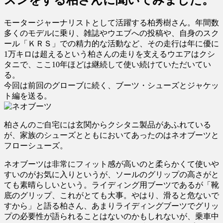
スンをする柏さんに聞いてみました。
モータージャーナリストとして活躍する柏秀樹さん。年間数
多くのモデルに乗り、雑誌やウエブへの投稿や、自身のスク
ール「ＫＲＳ」での精力的な活動など、その走行は年に優に
1万キロは超えるという柏さんの走りを支えるウエアはクシ
タニで、ここ10年ほどは継続して使い続けていただいてい
る。
今回は前回のグローブに続く、ブーツ・シューズとジャケッ
ト編を送る。
柏さんのご自宅には玄関からクシタニ製品があふれている
が、家族のシューズとともにおいてあったのはネオブーツと
フローシューズ。
ネオブーツは非常にフィット感が高いのと柔らかくて使いや
すいのがお気に入りというが、ソールのグリップの高さがと
ても素晴らしいという。ライディング用ブーツであるが「靴
底のグリップ、これがとても大事。やはり、滑ると危ないで
すから」と語る柏さん、あまりライディングブーツでグリッ
プの必要性が語られることはないのかもしれないが、乗車中