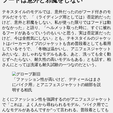
フードは意外と邪魔をしない
テキスタイルのモデルでは、意外だったのがフード付きのモ
デルだそうで、「（ライディング用としては）否定的だった
けど、意外と邪魔をしない。私が使った限りではフードは動
かなかった」と語り、「ヘルメット取った時に、すぐに被れ
るフードがあるっていうのもいいと思う。実は否定派だった
けど、今は全然気にしない」とも。テキスタイルのジャケッ
トはパーカータイプのジャケットも含め普段着としても着用
しているそうで、「冬物は温かいし、アニフェスジャケット
みたいな、おしゃれなモデルもある。あと、洗っても全く動
じずへたらない、耐久性の高いモデルもある」とも話す。柏
さんにとっては洗濯も耐久試験の一つなのだという。
「ファッション性が高いけど、デティールはまさ
にバイク用」とアニフェスジャケットの細部を説
明する柏氏
とくにファッション性を強調するのがアニフェスジャケット
で「これは、よく人から尋ねられるモデル。“バイク用でこ
んなモデルがあるんですか”って言われる。普段着としても