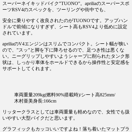
スーパーネイキッドバイク”TUONO”。apriliaのスーパースポ
ーツRSV4のスペックを、ツーリングや街中でも、
安全に乗りやすく改良されたのがTUONOです。アップハン
ドルで前傾になりすぎず、シート高もRSV4より低めに設定
されています。
apriliaのV4エンジンはスリムでコンパクト。シート幅が狭い
ので、”スッ”と脚を下に降ろせるので、足つき性は悪くな
い。ニーグリップしやすいようシャープに削られたタンク形
状は、しっかり車体をホールドできるから操作性と安定感を
サポートしてくれます。
車両重量209kg(燃料90%搭載時)/シート高825mm/
木村亜美身長:166cm
リッタークラスとしては車両重量も軽めなので、女性でも扱
いやすい大型バイクだと思います。
グラフィックもカッコいいですよね！落ち着いたマットブラ