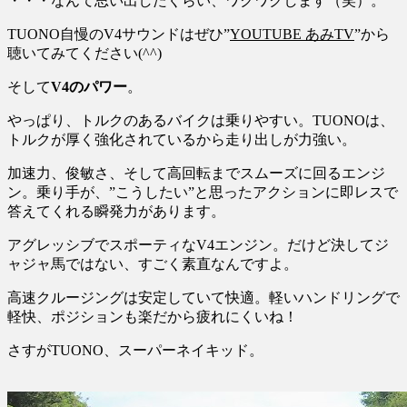
・・・なんて思い出したくらい、ワクワクします（笑）。
TUONO自慢のV4サウンドはぜひ”
YOUTUBE あみTV
”から
聴いてみてください(^^)
そして
V4のパワー
。
やっぱり、トルクのあるバイクは乗りやすい。TUONOは、
トルクが厚く強化されているから走り出しが力強い。
加速力、俊敏さ、そして高回転までスムーズに回るエンジ
ン。乗り手が、”こうしたい”と思ったアクションに即レスで
答えてくれる瞬発力があります。
アグレッシブでスポーティなV4エンジン。だけど決してジ
ャジャ馬ではない、すごく素直なんですよ。
高速クルージングは安定していて快適。軽いハンドリングで
軽快、ポジションも楽だから疲れにくいね！
さすがTUONO、スーパーネイキッド。