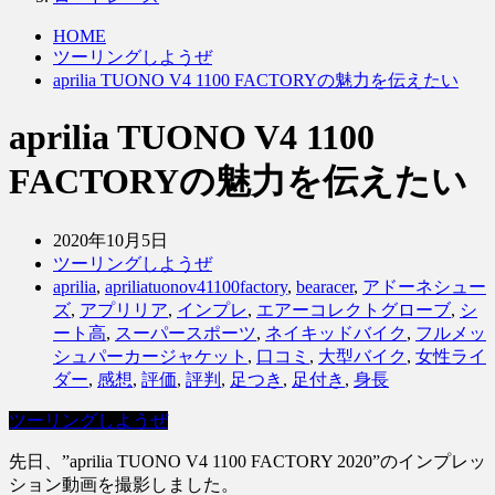
HOME
ツーリングしようぜ
aprilia TUONO V4 1100 FACTORYの魅力を伝えたい
aprilia TUONO V4 1100
FACTORYの魅力を伝えたい
2020年10月5日
ツーリングしようぜ
aprilia
,
apriliatuonov41100factory
,
bearacer
,
アドーネシュー
ズ
,
アプリリア
,
インプレ
,
エアーコレクトグローブ
,
シ
ート高
,
スーパースポーツ
,
ネイキッドバイク
,
フルメッ
シュパーカージャケット
,
口コミ
,
大型バイク
,
女性ライ
ダー
,
感想
,
評価
,
評判
,
足つき
,
足付き
,
身長
ツーリングしようぜ
先日、”aprilia TUONO V4 1100 FACTORY 2020”のインプレッ
ション動画を撮影しました。