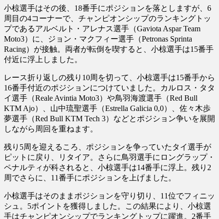
小椋選手はその後、18番手にポジションを落としますが、6
周目の4コーナーで、チャンピオンシップのランキングトッ
プであるアルベルト・アレナス選手（Gaviota Aspar Team
Moto3）に、ジョン・マクフィー選手（Petronas Sprinta
Racing）が接触。両者が転倒を喫すると、小椋選手は15番手
付近に浮上しました。
レース折り返しの残り10周を切って、小椋選手は15番手から
16番手付近のポジションにつけていました。カルロス・タタ
イ選手（Reale Avintia Moto3）や鳥羽海渡選手（Red Bull
KTM Ajo）、山中琉聖選手（Estrella Galicia 0,0）、佐々木歩
夢選手（Red Bull KTM Tech 3）などとポジション争いを展開
しながら周回を重ねます。
残り5周を迎えるころ、ポジションを争っていたタイ選手が
ピットに戻り、リタイア。さらに鳥羽選手にロングラップ・
ペナルティが科されると、小椋選手は14番手に浮上。残り2
周でさらに、11番手にポジションを上げました。
小椋選手はそのままポジションを守り切り、11位でフィニッ
シュ。5ポイントを獲得しました。この結果により、小椋選
手はチャンピオンシップでランキングトップに躍進。2番手