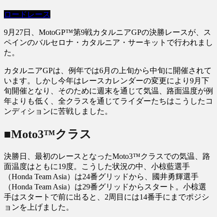
ロードレース
9月27日、MotoGP™第9戦カタルニアGPの決勝レースが、ス
ペインのバルセロナ・カタルニア・サーキットで行われまし
た。
カタルニアGPは、例年では6月の上旬から中旬に開催されて
います。しかし今年はレースカレンダーの変更により9月下
旬開催となり、そのために週末を通じて気温、路面温度が例
年よりも低く、全クラスを通じてライダーたちはこうしたコ
ンディションに苦戦しました。
■Moto3™クラス
決勝日、最初のレースとなったMoto3™クラスでの気温、路
面温度はともに19度。こうした状況の中、小椋藍選手
（Honda Team Asia）は24番グリッドから、國井勇輝選手
（Honda Team Asia）は29番グリッドからスタート。小椋選
手はスタートで前に出ると、2周目には14番手にまでポジシ
ョンを上げました。