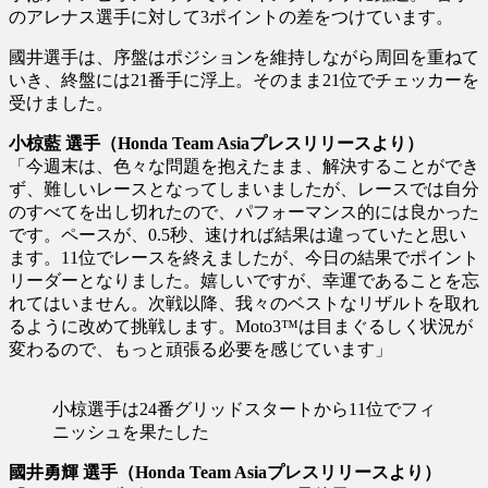
のアレナス選手に対して3ポイントの差をつけています。
國井選手は、序盤はポジションを維持しながら周回を重ねて
いき、終盤には21番手に浮上。そのまま21位でチェッカーを
受けました。
小椋藍 選手（Honda Team Asiaプレスリリースより）
「今週末は、色々な問題を抱えたまま、解決することができ
ず、難しいレースとなってしまいましたが、レースでは自分
のすべてを出し切れたので、パフォーマンス的には良かった
です。ペースが、0.5秒、速ければ結果は違っていたと思い
ます。11位でレースを終えましたが、今日の結果でポイント
リーダーとなりました。嬉しいですが、幸運であることを忘
れてはいません。次戦以降、我々のベストなリザルトを取れ
るように改めて挑戦します。Moto3™は目まぐるしく状況が
変わるので、もっと頑張る必要を感じています」
小椋選手は24番グリッドスタートから11位でフィ
ニッシュを果たした
國井勇輝 選手（Honda Team Asiaプレスリリースより）