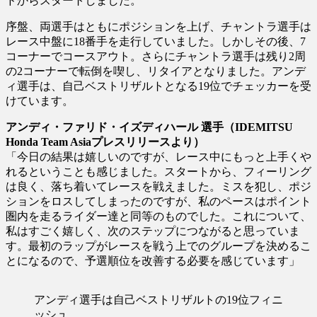
ドからスタートしました。
序盤、両選手はともにポジションを上げ、チャントラ選手は
レース中盤に18番手を走行していました。しかしその後、7
コーナーでコースアウト。さらにチャントラ選手は残り2周
の2コーナーで転倒を喫し、リタイアとなりました。アンデ
ィ選手は、自己ベストリザルトとなる19位でチェッカーを受
けています。
アンディ・ファリド・イズディハール 選手（IDEMITSU
Honda Team Asiaプレスリリースより）
「今日の結果は嬉しいのですが、レース中にもっと上手くや
れるということも感じました。スタートから、フィーリング
は良く、落ち着いてレースを戦えました。ミスを犯し、ポジ
ションをロスしてしまったのですが、私のペースはポイント
圏内を走るライダー達と同等のものでした。これについて、
私はすごく嬉しく、次のステップにつながると思っていま
す。最初のラップがレースを戦う上でのグループを決めるこ
とになるので、予選順位を改善する必要を感じています」
アンディ選手は自己ベストリザルトの19位フィニ
ッシュ