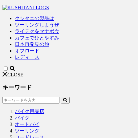
クシタニの製品は
ツーリングしようぜ
ライテクをマナボウ
カフェでひとやすみ
日本再発見の旅
オフロード
レディース
CLOSE
キーワード
バイク用品店
バイク
オートバイ
ツーリング
ロードレース