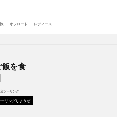
旅
オフロード
レディース
ご飯を食
】
秩父ツーリング
ツーリングしようぜ