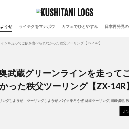
ようぜ
ライテクをマナボウ
カフェでひとやすみ
日本再発見の
インを走ってご飯を食べられなかった秩父ツーリング【ZX-14R】
奥武蔵グリーンラインを走って
かった秩父ツーリング【ZX-14R
リングしようぜ
ツーリングしようぜ
,
バイク乗ろうぜ
,
林道ツーリング
,
田﨑慎也
,