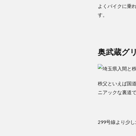
よくバイクに乗
す。
奥武蔵グ
秩父といえば国道
ニアックな裏道
299号線より少