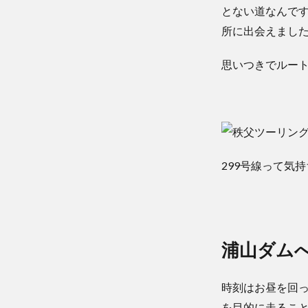
とない道なんで
所に出会えまし
思いつきでルー
299号線って気
浦山ダム
時刻はお昼を回っ
を目的に走るこ