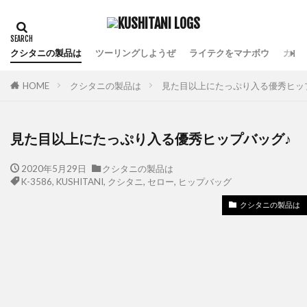
クシタニの製品は
ツーリングしようぜ
ライテクをマナボウ
カフ
HOME
クシタニの製品は
見た目以上にたっぷり入る優秀ヒッ
見た目以上にたっぷり入る優秀ヒップバッグ♪
2020年5月29日
クシタニの製品は
K-3586
,
KUSHITANI
,
クシタニ
,
セロー
,
ヒップバッグ
クシタニの製品は