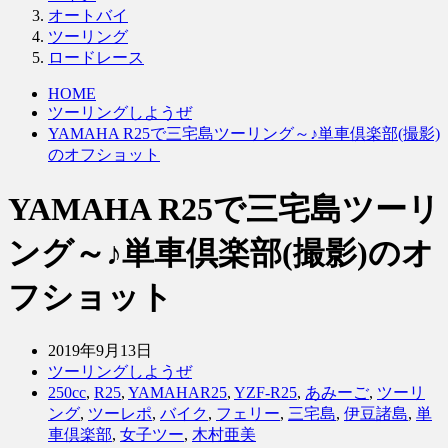
オートバイ
ツーリング
ロードレース
HOME
ツーリングしようぜ
YAMAHA R25で三宅島ツーリング～♪単車倶楽部(撮影)
のオフショット
YAMAHA R25で三宅島ツーリ
ング～♪単車倶楽部(撮影)のオ
フショット
2019年9月13日
ツーリングしようぜ
250cc
,
R25
,
YAMAHAR25
,
YZF-R25
,
あみーご
,
ツーリ
ング
,
ツーレポ
,
バイク
,
フェリー
,
三宅島
,
伊豆諸島
,
単
車倶楽部
,
女子ツー
,
木村亜美