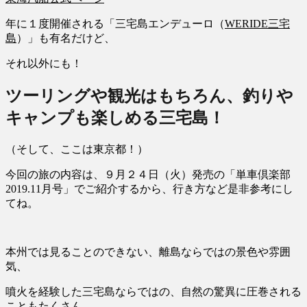
年に１度開催される「三宅島エンデューロ（
WERIDE三宅
島
）」も有名だけど、
それ以外にも！
ツーリング
や
観光
はもちろん、
釣り
や
キャンプ
も楽しめる
三宅島
！
（そして、ここは東京都！）
今回の旅の内容は、９月２４日（火）発売の「単車倶楽部
2019.11月号」でご紹介するから、行き方など是非参考にし
てね。
本州では見ることのできない、離島ならではの景色や雰囲
気、
噴火を経験した三宅島ならではの、自然の驚異に圧巻される
こともたくさん。