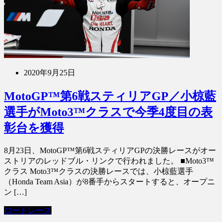
2020年9月25日
MotoGP™第6戦スティリアGP／小椋藍
選手がMoto3™クラスで今季4度目の表
彰台を獲得
8月23日、MotoGP™第6戦スティリアGPの決勝レースがオー
ストリアのレッドブル・リンクで行われました。 ■Moto3™
クラス Moto3™クラスの決勝レースでは、小椋藍選手
（Honda Team Asia）が8番手からスタートすると、オープニ
ン […]
ロードレース