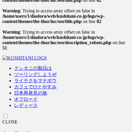
content/themes/the-thor/inc/seo/title.php
on line
82
Warning
: Trying to access array offset on false in
/home/users/1/diadora/web/kushitani-co-jp/logs/wp-
content/themes/the-thor/inc/seo/title.php
on line
82
Warning
: Trying to access array offset on false in
/home/users/1/diadora/web/kushitani-co-jp/logs/wp-
content/themes/the-thor/inc/seo/description_robots.php
on line
51
クシタニの製品は
ツーリングしようぜ
ライテクをマナボウ
カフェでひとやすみ
日本再発見の旅
オフロード
レディース
CLOSE