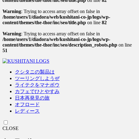
content/themes/the-thor/inc/seo/title.php
on line
82
Warning
: Trying to access array offset on false in
/home/users/1/diadora/web/kushitani-co-jp/logs/wp-
content/themes/the-thor/inc/seo/title.php
on line
82
Warning
: Trying to access array offset on false in
/home/users/1/diadora/web/kushitani-co-jp/logs/wp-
content/themes/the-thor/inc/seo/description_robots.php
on line
51
クシタニの製品は
ツーリングしようぜ
ライテクをマナボウ
カフェでひとやすみ
日本再発見の旅
オフロード
レディース
CLOSE