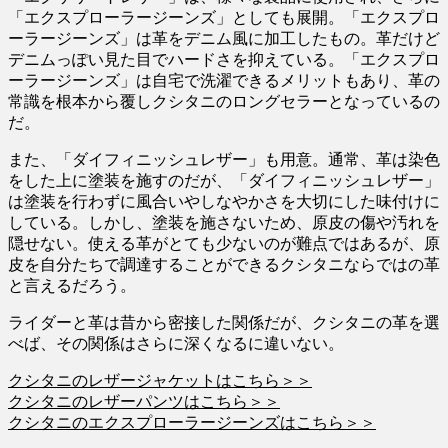
「エクスプローラージーンズ」としても展開。「エクスプロ
ーラージーンズ」は革をデニム風に加工したもの。革だけど
デニムっぽい見た目でハードさを抑えている。「エクスプロ
ーラージーンズ」は自宅で洗濯できるメリットもあり、革の
常識を根本から覆しクシタニのロングセラーとなっているの
だ。
また、「ダイフィニッシュレザー」も用意。通常、革は染色
をした上に塗装を施すのだが、「ダイフィニッシュレザー」
は塗装を行わずに風合いやしなやかさを大切にした味付けに
している。しかし、塗装を施さないため、原皮の傷や汚れを
隠せない。使える革がとても少ないのが難点ではあるが、原
皮を自分たちで調達することができるクシタニならではの革
と言えるだろう。
ライダーと革は昔から密接した関係だが、クシタニの革を選
べば、その関係はさらに深くなるに違いない。
クシタニのレザージャケットはこちら＞＞
クシタニのレザーパンツはこちら＞＞
クシタニのエクスプローラージーンズはこちら＞＞