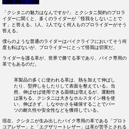
クシタニの製品は
「クシタニの魅力はなんですか?」 とクシタニ契約のプロラ
イダーに聞くと、多くのライダーが「怪我をしないことで
す」と答える。1人、2人でなく何人ものプロライダーがそう
答える。
僕らのような普通のライダーはバイクライフにおいてそう何
度も転ばないが、プロライダーにとって怪我は切実だ。
ライダーを護る革が、世界で勝てる革であり、バイク専用の
革でもあるのだ。
革製品の多くに使われる革は、熱を加えて伸ばし
たり、型押しをしたりして表面を整えている。当
然、伸ばせば使用できる面積は増えるが、運動性
は落ちる。クシタニは大きなホルスタイン種を使
い、伸ばさず、しなやかさを確保することでパー
ツの耐久性や安全性などを獲得している。
現在、クシタニが生み出したバイク専用の革である「プロト
コアレザー」と「エグザリートレザー」は革が苦手とされる