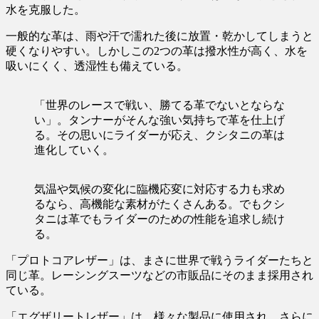
水を克服した。
一般的な革は、雨や汗で濡れた後に放置・乾かしてしまうと
硬くなりやすい。しかしこの2つの革は撥水性が高く、水を
吸いにくく、透湿性も備えている。
「世界のレースで戦い、勝てる革でないとならな
い」。タンナーがそんな強い気持ちで革を仕上げ
る。その思いにライダーが応え、クシタニの革は
進化していく。
気温や気候の変化に臨機応変に対応する力も求め
るなら、高機能な素材がたくさんある。でもクシ
タニは革でもライダーのための性能を追求し続け
る。
「プロトコアレザー」は、まさに世界で戦うライダーたちと
同じ革。レーシングスーツなどの市販品にそのまま採用され
ている。
「エグザリートレザー」は、様々な製品に使用され、さらに