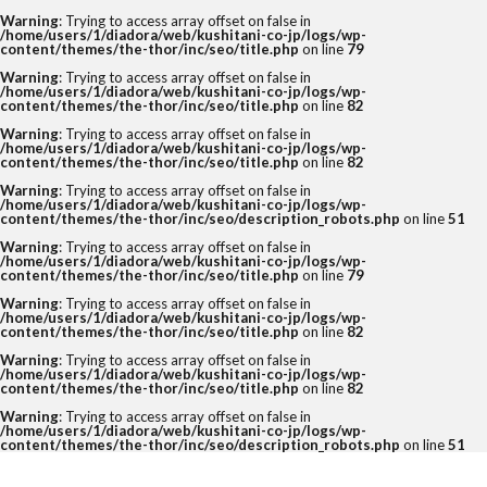
Warning
: Trying to access array offset on false in
/home/users/1/diadora/web/kushitani-co-jp/logs/wp-
content/themes/the-thor/inc/seo/title.php
on line
79
Warning
: Trying to access array offset on false in
/home/users/1/diadora/web/kushitani-co-jp/logs/wp-
content/themes/the-thor/inc/seo/title.php
on line
82
Warning
: Trying to access array offset on false in
/home/users/1/diadora/web/kushitani-co-jp/logs/wp-
content/themes/the-thor/inc/seo/title.php
on line
82
Warning
: Trying to access array offset on false in
/home/users/1/diadora/web/kushitani-co-jp/logs/wp-
content/themes/the-thor/inc/seo/description_robots.php
on line
51
Warning
: Trying to access array offset on false in
/home/users/1/diadora/web/kushitani-co-jp/logs/wp-
content/themes/the-thor/inc/seo/title.php
on line
79
Warning
: Trying to access array offset on false in
/home/users/1/diadora/web/kushitani-co-jp/logs/wp-
content/themes/the-thor/inc/seo/title.php
on line
82
Warning
: Trying to access array offset on false in
/home/users/1/diadora/web/kushitani-co-jp/logs/wp-
content/themes/the-thor/inc/seo/title.php
on line
82
Warning
: Trying to access array offset on false in
/home/users/1/diadora/web/kushitani-co-jp/logs/wp-
content/themes/the-thor/inc/seo/description_robots.php
on line
51