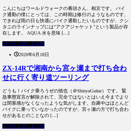
こんにちはワールドウォークの番頭さん、相京です。 バイ
ク通勤の僕にとっては、この時期は修行のようなものです。
できれば雨の日も快適にバイク通勤したいものですが、クシ
タニのラインナップには”アクアジャケット”という製品が存
在します。 AQUA 水を意味 […]
ツーリングしようぜ
2020年6月18日
ZX-14Rで湘南から宮ヶ瀬まで打ち合わ
せに行く寄り道ツーリング
どうも！バイク乗ろうぜの慎也（＠ShinyaGuitar）です。 緊
急事態宣言が解除されて、完全ではないとはいえ今までより
は閉塞感がなくなったような気がします。自粛中はほとんど
バイクに乗っていなかったのですが、宮ヶ瀬の方で打ち合わ
せがあるとのことなの […]
ツーリングしようぜ