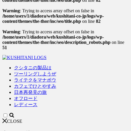
content/themes/the-thor/inc/seo/title.php
on line
82
Warning
: Trying to access array offset on false in
/home/users/1/diadora/web/kushitani-co-jp/logs/wp-
content/themes/the-thor/inc/seo/title.php
on line
82
Warning
: Trying to access array offset on false in
/home/users/1/diadora/web/kushitani-co-jp/logs/wp-
content/themes/the-thor/inc/seo/description_robots.php
on line
51
クシタニの製品は
ツーリングしようぜ
ライテクをマナボウ
カフェでひとやすみ
日本再発見の旅
オフロード
レディース
CLOSE