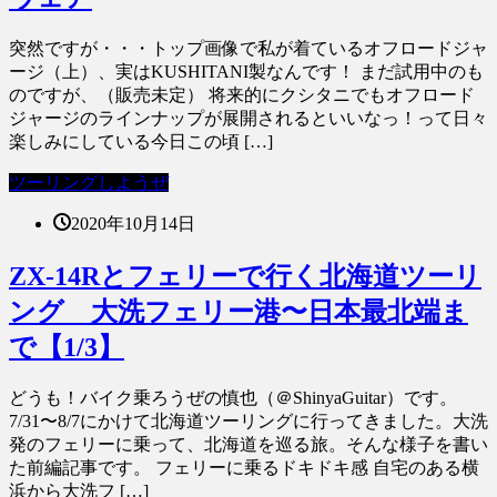
突然ですが・・・トップ画像で私が着ているオフロードジャ
ージ（上）、実はKUSHITANI製なんです！ まだ試用中のも
のですが、（販売未定） 将来的にクシタニでもオフロード
ジャージのラインナップが展開されるといいなっ！って日々
楽しみにしている今日この頃 […]
ツーリングしようぜ
2020年10月14日
ZX-14Rとフェリーで行く北海道ツーリ
ング 大洗フェリー港〜日本最北端ま
で【1/3】
どうも！バイク乗ろうぜの慎也（＠ShinyaGuitar）です。
7/31〜8/7にかけて北海道ツーリングに行ってきました。大洗
発のフェリーに乗って、北海道を巡る旅。そんな様子を書い
た前編記事です。 フェリーに乗るドキドキ感 自宅のある横
浜から大洗フ […]