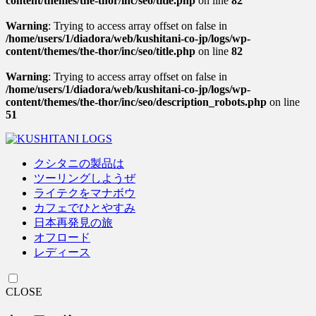
content/themes/the-thor/inc/seo/title.php
on line
82
Warning
: Trying to access array offset on false in
/home/users/1/diadora/web/kushitani-co-jp/logs/wp-
content/themes/the-thor/inc/seo/title.php
on line
82
Warning
: Trying to access array offset on false in
/home/users/1/diadora/web/kushitani-co-jp/logs/wp-
content/themes/the-thor/inc/seo/description_robots.php
on line
51
クシタニの製品は
ツーリングしようぜ
ライテクをマナボウ
カフェでひとやすみ
日本再発見の旅
オフロード
レディース
CLOSE