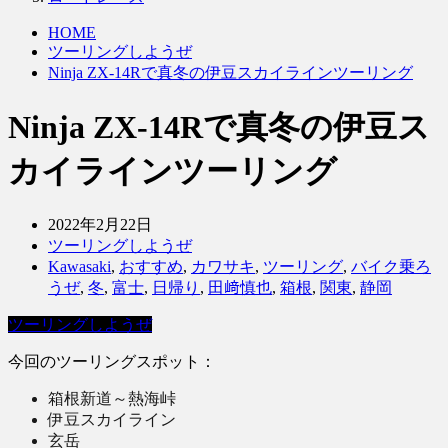
HOME
ツーリングしようぜ
Ninja ZX-14Rで真冬の伊豆スカイラインツーリング
Ninja ZX-14Rで真冬の伊豆ス
カイラインツーリング
2022年2月22日
ツーリングしようぜ
Kawasaki
,
おすすめ
,
カワサキ
,
ツーリング
,
バイク乗ろ
うぜ
,
冬
,
富士
,
日帰り
,
田﨑慎也
,
箱根
,
関東
,
静岡
ツーリングしようぜ
今回のツーリングスポット：
箱根新道～熱海峠
伊豆スカイライン
玄岳