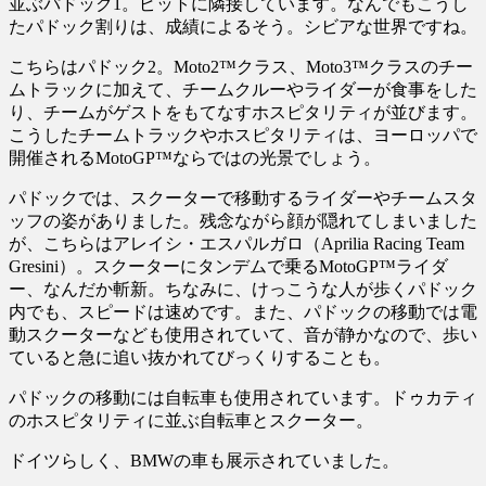
並ぶパドック1。ピットに隣接しています。なんでもこうし
たパドック割りは、成績によるそう。シビアな世界ですね。
こちらはパドック2。Moto2™クラス、Moto3™クラスのチー
ムトラックに加えて、チームクルーやライダーが食事をした
り、チームがゲストをもてなすホスピタリティが並びます。
こうしたチームトラックやホスピタリティは、ヨーロッパで
開催されるMotoGP™ならではの光景でしょう。
パドックでは、スクーターで移動するライダーやチームスタ
ッフの姿がありました。残念ながら顔が隠れてしまいました
が、こちらはアレイシ・エスパルガロ（Aprilia Racing Team
Gresini）。スクーターにタンデムで乗るMotoGP™ライダ
ー、なんだか斬新。ちなみに、けっこうな人が歩くパドック
内でも、スピードは速めです。また、パドックの移動では電
動スクーターなども使用されていて、音が静かなので、歩い
ていると急に追い抜かれてびっくりすることも。
パドックの移動には自転車も使用されています。ドゥカティ
のホスピタリティに並ぶ自転車とスクーター。
ドイツらしく、BMWの車も展示されていました。