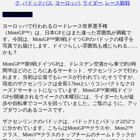
ク
,
パドックパス
,
ヨーロッパ
,
ライダー
,
レース観戦
ロードレース
ヨーロッパで行われるロードレース世界選手権
（MotoGP™）は、日本GPとはまた違った雰囲気が満載で
す。今回は、MotoGP™第9戦ドイツGPのパドックの様子を
写真でお届けします。ドイツらしい雰囲気も感じられる……
かも？
MotoGP™第9戦ドイツGPは、ドレスデン空港から車で約1時
間半ほどのところにあるサーキット、ザクセンリンクで行わ
れます。当初は公道でもレースが行われていたそうですが、
現在のザクセンリンクは全長3.7kmというコンパクトなクロ
ーズドサーキットになっています。MotoGP™第9戦ドイツ
GPが開催されるウイークの木曜日には、ライダーたちが徒
歩や自転車でコースを回っていました。ご覧のように、アッ
プダウンのあるコースです。
ザクセンリンクのパドックは、パドック1とパドック2の2つ
に分かれています。こちらはMotoGP™クラスや、Moto2™
クラス、Moto3™クラスのトップチームのチームトラックが