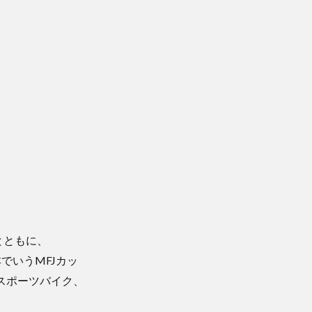
とともに、
でいうMFJカッ
ススポーツバイク、