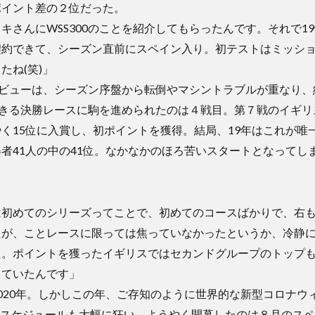
ポイント差の２位だった。
キさんにWSS300のことを紹介してもらったんです。それで1
契約できて、シーズン直前にスペイン入り。初テストはミッシ
たね(笑)」
0デビューは、シーズン序盤から転倒やマシントラブルが重なり、
できる決勝レースに駒を進められたのは４戦目。第７戦のイギリ
く15位に入賞し、初ポイントを獲得。結局、19年はこれが唯
者41人の中の41位。なかなかのほろ苦いスタートとなってし
は初めてのシリーズってことで、初めてのコースばかりで、右
たが、ことレースに限っては焦っていなかったというか、冷静
た。ポイントを獲ったイギリスではセカンドグループのトップ
っていたんです」
020年。しかしこの年、ご存知のように世界的な新型コロナウ
のスケジュールも大幅に狂い、ようやく開幕したのは８月のスペ