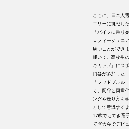
ここに、日本人選
ゴリーに挑戦し
「バイクに乗り始
ロフィージュニア
勝つことができ
叩いて、高校生の
キカップ』にス
岡谷が参加した
「レッドブルル
く、岡谷と同世代
ングや走り方も
として意識する
17歳でもてぎ選
てぎ大会でデビ