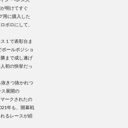
間が明けてすぐ
グ用に購入した
ボロボロにして、
ース１で表彰台ま
でポールポジショ
優勝まで成し遂げ
本人初の快挙だっ
ら抜きつ抜かれつ
ース展開の
にマークされたの
21年も、開幕戦
されるレースが続