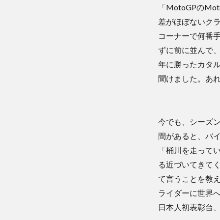
「MotoGPの
差がほぼないク
コーナーで何番
ずに前に並んで、
年に勝ったカタ
聞けました。あ
今でも、シーズ
間があると、バ
「桶川を走って
る近づいてきて
て言うことを教
ライダーに世界
日本人初表彰台、