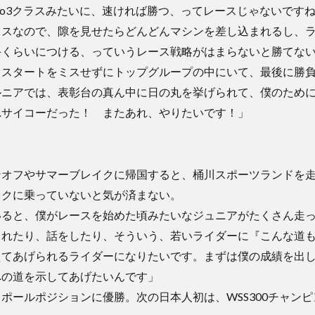
Moto3クラスみたいに、速ければ勝つ、ってレースじゃないです
ラスなので、隙を見せたらどんどんマシンを差し込まれるし、
手くらいにつける、っていうレース戦略がはまらないと勝てな
スタートをミスせずにトップグループの中にいて、最後に勝負
ルニアでは、表彰台の真ん中に日の丸を挙げられて、僕のため
れサイコーだった！ またあれ、やりたいです！」
ンオフやサマーブレイクに帰国すると、桶川スポーツランドを
イクに乗っていないと気が済まない。
いると、僕がレースを始めた頃みたいなジュニアがたくさん走
くれたり、話をしたり、そういう、若いライダーに『こんな道
えてあげられるライダーになりたいです。まずは僕の成績を出
への道を示してあげたいんです」
ポールポジションに優勝。次の日本人初は、WSS300チャンピ