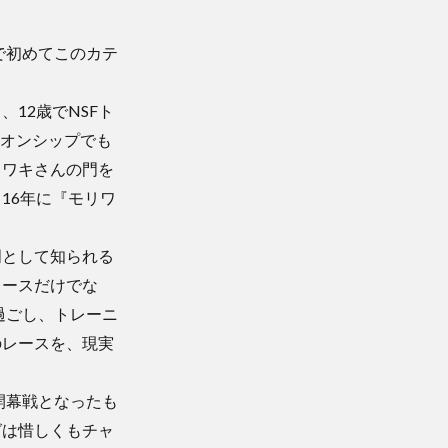
で初めてこのカテ
12歳でNSFト
ピオンシップでも
リワキさんの門を
16年に『モリワ
門として知られる
レースだけでな
過ごし、トレーニ
のレースを、現実
開幕戦となったも
グは惜しくもチャ