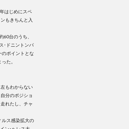
9年はじめにスペ
ョンもきちんと入
約60台のうち、
ス･ドニントンパ
一のポイントとな
まった。
も左もわからない
に自分のポジショ
も走れたし、チャ
ィルス感染拡大の
イン･ヘレス大