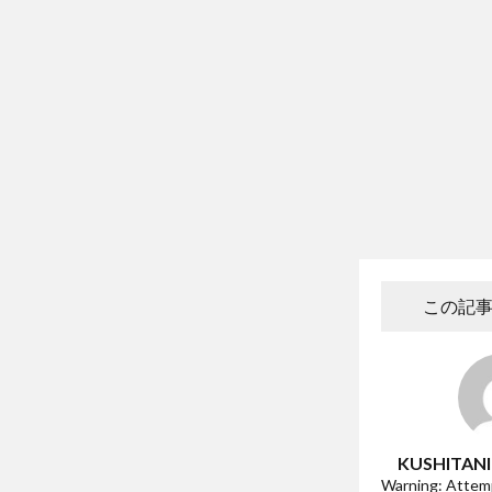
この記
KUSHITANI
Warning: Attemp