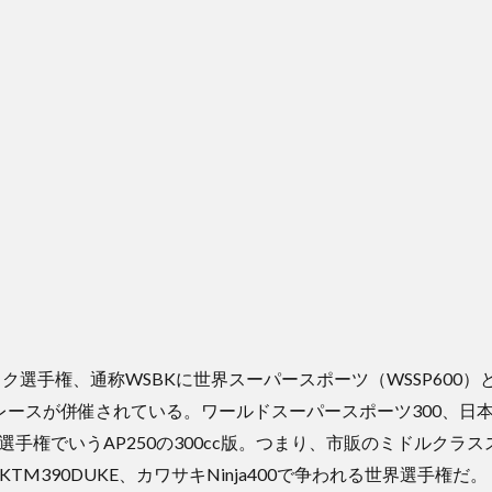
ク選手権、通称WSBKに世界スーパースポーツ（WSSP600）
いうレースが併催されている。ワールドスーパースポーツ300、日本
ア選手権でいうAP250の300cc版。つまり、市販のミドルクラ
やKTM390DUKE、カワサキNinja400で争われる世界選手権だ。