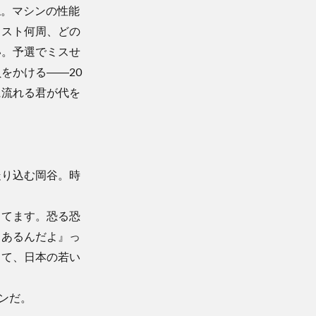
ね。マシンの性能
ラスト何周、どの
い。予選でミスせ
をかける――20
に流れる君が代を
走り込む岡谷。時
ってます。恐る恐
もあるんだよ』っ
して、日本の若い
ンだ。