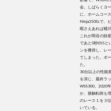
会。しばらくヨ
に、ホームコー
Ninja250
暇さえあれば桶
これが岡谷の財
であと0秒055
ンを獲得し、レ
てしまった。ポ
た。
30台以上の性能
を演じ、最終ラッ
WSS300。2
か、接触転倒も増
のレース１を３
いている。