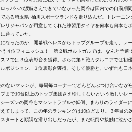
ーロッパへの渡航さえできていなかった岡谷は国内での自粛期
スである埼玉県･桶川スポーツランドを走り込んだ。トレーニン
SLで、ピレリジャパンが用意してくれた練習用タイヤを何本も何本も
川に通っていた。
産になったのか、開幕戦ヘレスからトップグループを走り、レ
という４位フィニッシュ！ 第２戦ポルトガルでは、なんと予選
ース２では３位表彰台を獲得。さらに第５戦カタルニアでは初
ールポジション、３位表彰台獲得、そして優勝と、いずれも日
差のないマシンが、毎周毎コーナーでどんどんぶつけ合いなが
プまで10台以上のトップ集団さえ珍しくないという激しいレ
020年シーズンの岡谷もマシントラブルや転倒、まわりのライダー
えてしまって、この年のランキングは10位どまり。３年目の20
位スタートと順調な滑り出しだったが、まだ転倒や接触に泣か