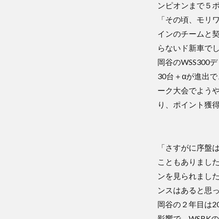
ンピオンまで５
「その頃、モリワ
インのチームと
らないド新車でし
岡谷のWSS30
30台＋αが進出
ーク大会でようや
り、ポイント獲得
「さすがに序盤
こともありまし
ンを見られまし
ンスはあると思
岡谷の２年目は2
影響で、WSBK