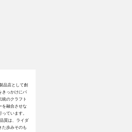
革製品店として創
をきっかけにバ
伝統のクラフト
ーを融合させな
行っています。
の品質は、ライダ
きた歩みそのも