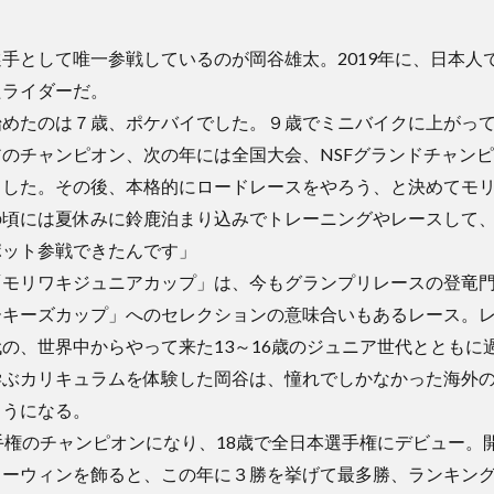
手として唯一参戦しているのが岡谷雄太。2019年に、日本人
たライダーだ。
めたのは７歳、ポケバイでした。９歳でミニバイクに上がって、
のチャンピオン、次の年には全国大会、NSFグランドチャン
ました。その後、本格的にロードレースをやろう、と決めてモ
頃には夏休みに鈴鹿泊まり込みでトレーニングやレースして、
ポット参戦できたんです」
「モリワキジュニアカップ」は、今もグランプリレースの登竜
ーキーズカップ」へのセレクションの意味合いもあるレース。
の、世界中からやって来た13～16歳のジュニア世代とともに
学ぶカリキュラムを体験した岡谷は、憧れでしかなかった海外
ようになる。
手権のチャンピオンになり、18歳で全日本選手権にデビュー。
ューウィンを飾ると、この年に３勝を挙げて最多勝、ランキン