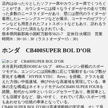
店内はゆったりとしたソファー席やカウンター席でくつろぐ
ことができ、カウンターには様々なライダーがその走りで削
った多数のニースライダーがあり、壁には歴代のライダーが
着用したレーシングスーツなどが展示。コーナーのゼブラゾ
ーンなども用意されたフォトスポットなどもあり、訪れるラ
イダーへむけた演出もなされている。
熊本県阿蘇郡南小国町万願寺5621-7 定休日/火曜日 営業
時間/8：30~16：30（ラストオーダー15：30）
ホンダ CB400SUPER BOL D’OR
水冷直列4気筒DOHC4バルブ 400㏄エンジン搭載のスポー
ツモデル。エンジンには回転数に応じて駆動するバルブ数が
変化する機構「HYPER VTEC Revo」を搭載。クラスを超
えた力強い中低速域、伸びやかな高速域を実現している。車
体の主な構成はネイキッドモデルのCB400 SUPER FOURを
踏襲。初代から30年というロングセラーであり、教習車とし
ても活躍するなど、扱いやすく、それでいて高いスポーツ性
もあわせもつ伝統の車体となっている。
CB400 SUPER BOL D’ORは高速巡航時の安定感、そして長