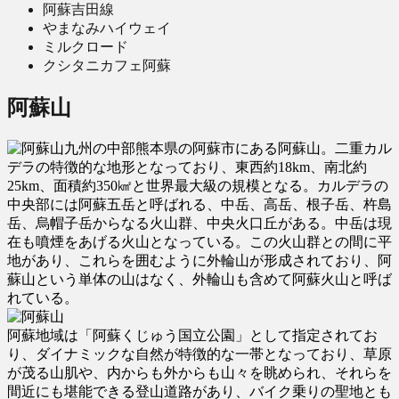
阿蘇吉田線
やまなみハイウェイ
ミルクロード
クシタニカフェ阿蘇
阿蘇山
九州の中部熊本県の阿蘇市にある阿蘇山。二重カル
デラの特徴的な地形となっており、東西約18km、南北約
25km、面積約350㎢と世界最大級の規模となる。カルデラの
中央部には阿蘇五岳と呼ばれる、中岳、高岳、根子岳、杵島
岳、烏帽子岳からなる火山群、中央火口丘がある。中岳は現
在も噴煙をあげる火山となっている。この火山群との間に平
地があり、これらを囲むように外輪山が形成されており、阿
蘇山という単体の山はなく、外輪山も含めて阿蘇火山と呼ば
れている。
阿蘇地域は「阿蘇くじゅう国立公園」として指定されてお
り、ダイナミックな自然が特徴的な一帯となっており、草原
が茂る山肌や、内からも外からも山々を眺められ、それらを
間近にも堪能できる登山道路があり、バイク乗りの聖地とも