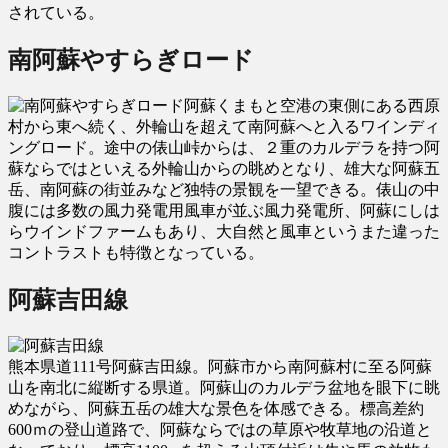
されている。
南阿蘇やすらぎロード
阿蘇くまもと空港の東側にある西原
村から東へ続く、外輪山を超えて南阿蘇へと入るワインディ
ングロード。途中の俵山峠からは、２重のカルデラを持つ阿
蘇ならではといえる外輪山からの眺めとなり、雄大な阿蘇五
岳、南阿蘇の街並みなど独特の景観を一望できる。俵山の中
腹には多数の風力発電用風車が並ぶ風力発電所、阿蘇にしは
らウインドファームもあり、大自然と風車というまた違った
コントラストも特徴となっている。
阿蘇吉田線
熊本県道111号阿蘇吉田線。阿蘇市から南阿蘇村に至る阿蘇
山を南北に縦断する県道。阿蘇山のカルデラ盆地を眼下に眺
めながら、阿蘇五岳の雄大な景色を体感できる。標高差約
600ｍの登山道路で、阿蘇ならではの草原や牧草地の沿道と