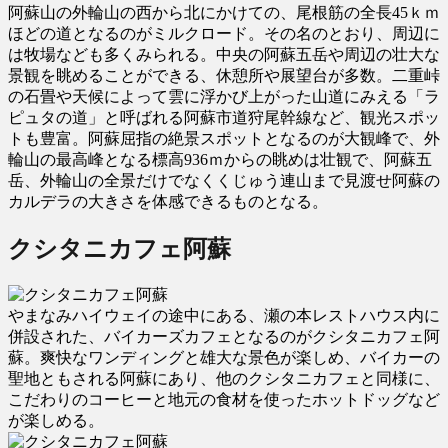
阿蘇山の外輪山の西から北にかけての、尾根筋の全長45ｋｍ
ほどの道となるのがミルクロード。その名のとおり、周辺に
は牧場なども多くみられる。中央の阿蘇五岳や周辺の壮大な
景観を眺めることができる、休憩所や展望台が多数。二重峠
の石畳や天候によって雲に浮かび上がった山道にみえる「ラ
ピュタの道」と呼ばれる阿蘇市道狩尾幹線など、観光スポッ
トも豊富。阿蘇屈指の絶景スポットとなるのが大観峰で、外
輪山の最高峰となる標高936ｍからの眺めは壮観で、阿蘇五
岳、外輪山の全景だけでなくくじゅう連山まで見渡せ阿蘇の
カルデラの大きさを体感できるものとなる。
クシタニカフェ阿蘇
やまなみハイウェイの途中にある、瀬の本レストハウス内に
併設された、バイカーズカフェとなるのがクシタニカフェ阿
蘇。爽快なワンディングと雄大な景色が楽しめ、バイカーの
聖地ともされる阿蘇にあり、他のクシタニカフェと同様に、
こだわりのコーヒーと地元の食材を使ったホットドッグなど
が楽しめる。