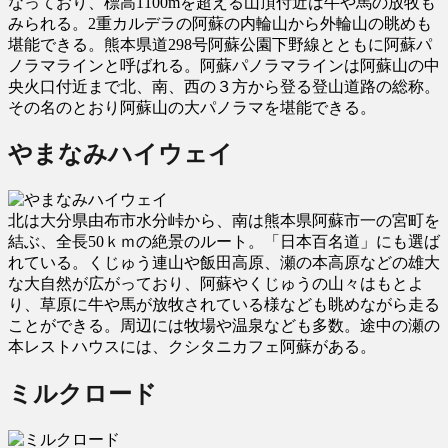
なっており、標高1100mを超える山頂付近は牛や馬の放牧も
みられる。2重カルデラの阿蘇の内輪山から外輪山の眺めも
堪能できる。熊本県道298号阿蘇公園下野線とともに阿蘇パ
ノラマラインと呼ばれる。阿蘇パノラマラインは阿蘇山の中
央火口付近まで北、南、西の３方から登る登山道路の総称。
その名のとおり阿蘇山の大パノラマを堪能できる。
やまなみハイウェイ
北は大分県由布市水分峠から、南は熊本県阿蘇市一の宮町を
結ぶ、全長50ｋｍの絶景のルート。「日本百名道」にも選ば
れている。くじゅう連山や飯田高原、瀬の本高原などの雄大
な大自然が広がっており、阿蘇やくじゅうの山々はもとよ
り、草原に牛や馬が放牧されている様なども眺めながら走る
ことができる。周辺には牧場や温泉なども多数。途中の瀬の
本レストハウスには、クシタニカフェ阿蘇がある。
ミルクロード