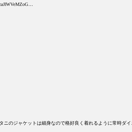
WzaJlWVeMZoG…
。クシタニのジャケットは細身なので格好良く着れるように常時ダ