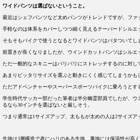
ワイドパンツは選ばないということ。
最近はシェフパンツなど太めパンツがトレンドですが、ファ
手軽なのは体系をカバーしつつ細く見えるテーパードシルエ
そもそもバイクで使うとなるとワイドパンツはバタついてし
前置きが長くなりましたが、ウインドカットパンツはシルエ
ただ一般的なスキニーはバリバリにストレッチするのに対し
あまりピッタリサイズを選ぶと動きにくく感じてしまうかもし
ただアドベンチャーやスーパースポーツバイクに乗ろうとす
学生時代サッカー部だった筆者は半分幽霊部員でしたが、ウ
るなら30インチを選ばないと厳しそう。
つまり通常は1サイズアップ、太ももが太めの人は2サイズア
生地は3層構造で表にハリのある生地、裏地には保温性が高