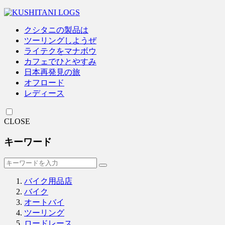
クシタニの製品は
ツーリングしようぜ
ライテクをマナボウ
カフェでひとやすみ
日本再発見の旅
オフロード
レディース
CLOSE
キーワード
バイク用品店
バイク
オートバイ
ツーリング
ロードレース