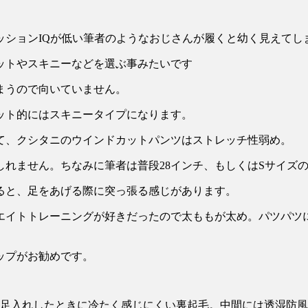
ッションIQが低い筆者のようなおじさんが履くと幼く見えてし
ットやスキニーなどを選ぶ事みたいです
まうので向いていません。
ット的にはスキニータイプになります。
て、クシタニのウインドカットパンツはストレッチ性弱め。
れません。ちなみに筆者は普段28インチ、もしくはSサイズの
ると、足をあげる際に突っ張る感じがあります。
エイトトレーニングが好きだったので太ももが太め。パツパツ
ップがお勧めです。
く足入れしたときに冷たく感じにくい裏起毛。中間には透湿防