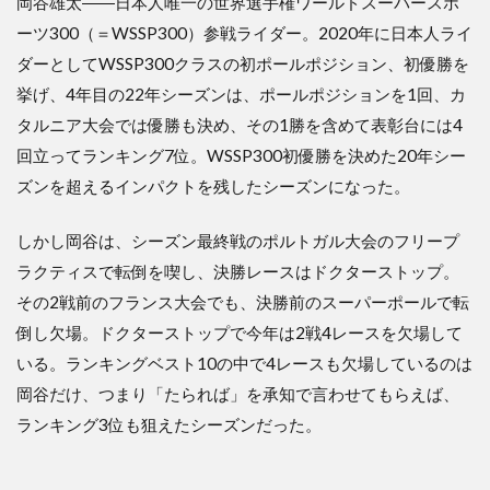
岡谷雄太――日本人唯一の世界選手権ワールドスーパースポ
ーツ300（＝WSSP300）参戦ライダー。2020年に日本人ライ
ダーとしてWSSP300クラスの初ポールポジション、初優勝を
挙げ、4年目の22年シーズンは、ポールポジションを1回、カ
タルニア大会では優勝も決め、その1勝を含めて表彰台には4
回立ってランキング7位。WSSP300初優勝を決めた20年シー
ズンを超えるインパクトを残したシーズンになった。
しかし岡谷は、シーズン最終戦のポルトガル大会のフリープ
ラクティスで転倒を喫し、決勝レースはドクターストップ。
その2戦前のフランス大会でも、決勝前のスーパーポールで転
倒し欠場。ドクターストップで今年は2戦4レースを欠場して
いる。ランキングベスト10の中で4レースも欠場しているのは
岡谷だけ、つまり「たられば」を承知で言わせてもらえば、
ランキング3位も狙えたシーズンだった。