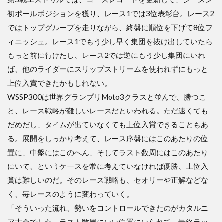
初ポールポジションを獲り、レース1では3位表彰台。レース2
ではトップグループを走りながら、終盤に順位を下げて8位フ
ィニッシュ。レース1でもう少し早く集団を抜け出していたら
もっと前に行けたし、レース2では逆にもう少し集団にいれ
ば、他のライダーにスリップストリームを使われずにもっと
上位入賞できたかもしれない。
WSSP300は世界グランプリMoto3クラスと並んで、勝つこ
と、レース戦略が難しいレースだといわれる。ただ速くても
だめだし、タイムが出ていなくても上位入賞できることもあ
る。展開をしっかり考えて、レース序盤にはこのあたりの位
置に、中盤にはこのへん、そしてラスト数周にはこのあたり
にいて、というケースを常に考えていなければ優勝、上位入
賞は難しいのだ。そのレース戦略も、セオリーや正解などな
く、毎レースのように変わっていく。
「そういった流れ、勢いをコントロールできたのがカタルニ
ア大会でした。ラスト数周にいい位置にいられて、最終ラッ