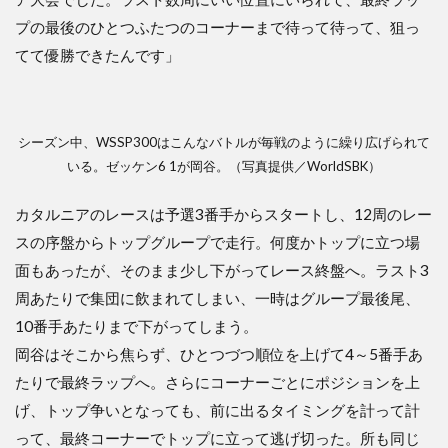
プの最後のひとつふたつのコーナーまで待って待って、狙っ
てて優勝できたんです」
シーズン中、WSSP300はこんなバトルが毎戦のように繰り広げられて
いる。ゼッケン6 1が岡谷。（写真提供／WorldSBK）
カタルニアのレースは予選3番手からスタートし、12周のレー
スの序盤からトップグループで走行。何度かトップに立つ場
面もあったが、そのまま少し下がってレース終盤へ。ラスト3
周あたりで集団に飲まれてしまい、一時はグループ最後尾、
10番手あたりまで下がってしまう。
岡谷はそこから焦らず、ひとつづつ順位を上げて4～5番手あ
たりで最終ラップへ。さらにコーナーごとにポジションを上
げ、トップ争いとなっても、前に出るタイミングを計って計
って、最終コーナーでトップに立って逃げ切った。所も同じ