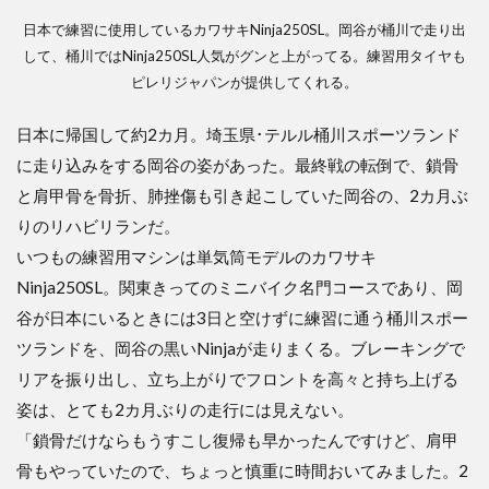
日本で練習に使用しているカワサキNinja250SL。岡谷が桶川で走り出
して、桶川ではNinja250SL人気がグンと上がってる。練習用タイヤも
ピレリジャパンが提供してくれる。
日本に帰国して約2カ月。埼玉県･テルル桶川スポーツランド
に走り込みをする岡谷の姿があった。最終戦の転倒で、鎖骨
と肩甲骨を骨折、肺挫傷も引き起こしていた岡谷の、2カ月ぶ
りのリハビリランだ。
いつもの練習用マシンは単気筒モデルのカワサキ
Ninja250SL。関東きってのミニバイク名門コースであり、岡
谷が日本にいるときには3日と空けずに練習に通う桶川スポー
ツランドを、岡谷の黒いNinjaが走りまくる。ブレーキングで
リアを振り出し、立ち上がりでフロントを高々と持ち上げる
姿は、とても2カ月ぶりの走行には見えない。
「鎖骨だけならもうすこし復帰も早かったんですけど、肩甲
骨もやっていたので、ちょっと慎重に時間おいてみました。2