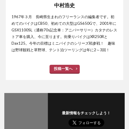
中村浩史
1967年３月 長崎県生まれのフリーランスの編集者です。初
めてのバイクはCB50、初めての大型はGS650Gで、2001年に
GSX1100SL（通称70s記念車：アニバーサリー）カタナのレス
トア車を購入、今に至ります。街乗りバイクはXR250Rと
Dax125。今年の目標はミニバイクのシリーズ戦参戦！ 趣味
は野球観戦と草野球、テント泊ツーリングは年に2～3回！
投稿一覧へ
最新情報をチェックしよう！