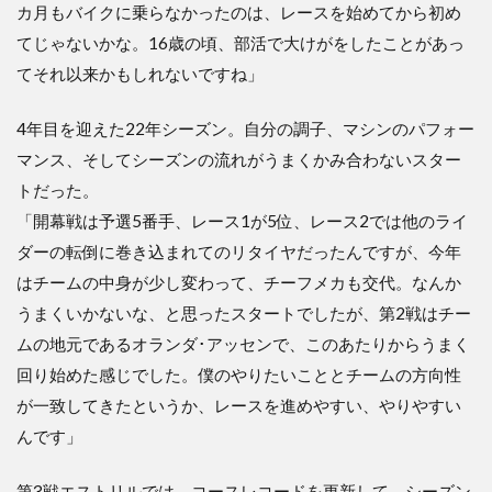
カ月もバイクに乗らなかったのは、レースを始めてから初め
てじゃないかな。16歳の頃、部活で大けがをしたことがあっ
てそれ以来かもしれないですね」
4年目を迎えた22年シーズン。自分の調子、マシンのパフォー
マンス、そしてシーズンの流れがうまくかみ合わないスター
トだった。
「開幕戦は予選5番手、レース1が5位、レース2では他のライ
ダーの転倒に巻き込まれてのリタイヤだったんですが、今年
はチームの中身が少し変わって、チーフメカも交代。なんか
うまくいかないな、と思ったスタートでしたが、第2戦はチー
ムの地元であるオランダ･アッセンで、このあたりからうまく
回り始めた感じでした。僕のやりたいこととチームの方向性
が一致してきたというか、レースを進めやすい、やりやすい
んです」
第3戦エストリルでは、コースレコードを更新して、シーズン