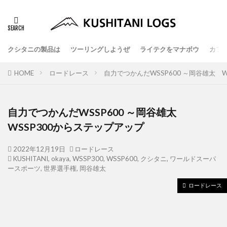
クシタニの製品は
ツーリングしようぜ
ライテクをマナボウ
カフ
HOME
ロードレース
自力でつかんだWSSP600 ～岡谷雄太 
自力でつかんだWSSP600 ～岡谷雄太
WSSP300からステップアップ
2022年12月19日
ロードレース
KUSHITANI
,
okaya
,
WSSP300
,
WSSP600
,
クシタニ
,
ワールドスーパ
ースポーツ
,
世界選手権
,
岡谷雄太
ロードレース