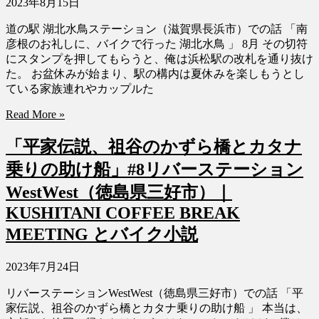
2023年8月15日
道の駅 湖北水鳥ステーション（滋賀県長浜市）での話 「南
彦根のお礼しに、バイクで行った 湖北水鳥 」 8月 その切符
にスタンプを押してもらうと、俺は浜松駅の改札を通り抜け
た。 お盆休みが始まり、駅の構内は夏休みを楽しもうとし
ている家族連れやカップルた
Read More »
「平家伝説、祖谷のかずら橋とカタナ
乗りの助け船」#8リバーステーション
WestWest（徳島県三好市）｜
KUSHITANI COFFEE BREAK
MEETING とバイク小説
2023年7月24日
リバーステーションWestWest（徳島県三好市）での話 「平
家伝説、祖谷のかずら橋とカタナ乗りの助け船 」 本当は、