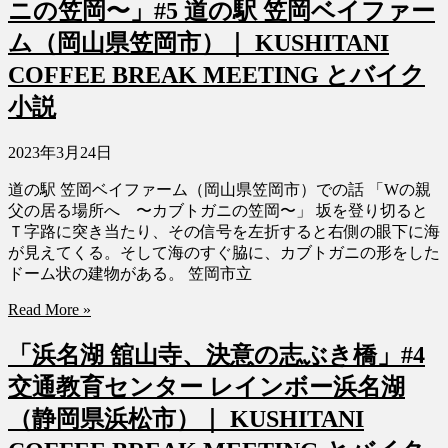
ニの笠岡〜」#5 道の駅 笠岡ベイファー
ム（岡山県笠岡市）｜ KUSHITANI
COFFEE BREAK MEETING とバイク
小説
2023年3月24日
道の駅 笠岡ベイファーム（岡山県笠岡市）での話 「Wの親
父の居る場所へ 〜カブトガニの笠岡〜」 坂を登り切ると
Ｔ字路に突き当たり、その信号を左折すると右側の眼下に海
が見えてくる。そして海のすぐ脇に、カブトガニの形をした
ドーム状の建物がある。 笠岡市立
Read More »
「浜名湖 舘山寺、決意の志ぶき橋」#4
交通教育センター レインボー浜名湖
（静岡県浜松市）｜ KUSHITANI