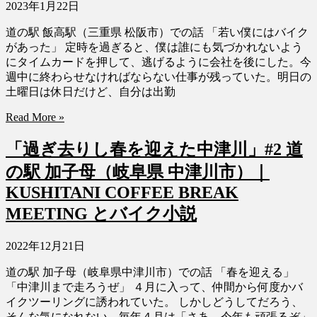
2023年1月22日
道の駅 飯高駅（三重県 松阪市）での話 「若い僕にはバイク
があった」 定時を過ぎると、僕は誰にも気づかれないよう
にタイムカードを押して、逃げるように会社を後にした。今
週中に終わらせなければならない仕事が残っていた。明日の
土曜日は休日だけど、自分は出勤
Read More »
「過ぎ去りし春を迎えた中津川」#2 道
の駅 加子母（岐阜県 中津川市）｜
KUSHITANI COFFEE BREAK
MEETING とバイク小説
2022年12月21日
道の駅 加子母（岐阜県中津川市）での話 「春を迎える」
「中津川まで走ろうぜ」 ４月に入って、仲間から何度かバ
イクツーリングに誘われていた。 しかしどうしてだろう、
そんな気になれない。毎年４月は「さあ、今年も頑張るぞ」