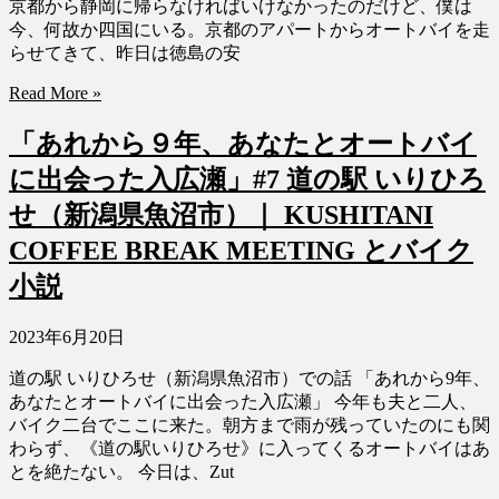
京都から静岡に帰らなければいけなかったのだけど、僕は
今、何故か四国にいる。京都のアパートからオートバイを走
らせてきて、昨日は徳島の安
Read More »
「あれから９年、あなたとオートバイ
に出会った入広瀬」#7 道の駅 いりひろ
せ（新潟県魚沼市）｜ KUSHITANI
COFFEE BREAK MEETING とバイク
小説
2023年6月20日
道の駅 いりひろせ（新潟県魚沼市）での話 「あれから9年、
あなたとオートバイに出会った入広瀬」 今年も夫と二人、
バイク二台でここに来た。朝方まで雨が残っていたのにも関
わらず、《道の駅いりひろせ》に入ってくるオートバイはあ
とを絶たない。 今日は、Zut