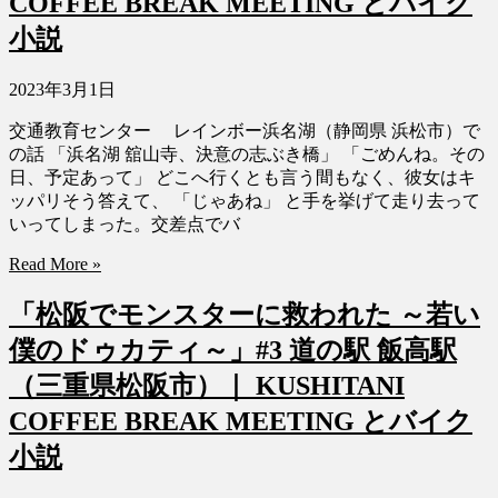
COFFEE BREAK MEETING とバイク
小説
2023年3月1日
交通教育センター レインボー浜名湖（静岡県 浜松市）で
の話 「浜名湖 舘山寺、決意の志ぶき橋」 「ごめんね。その
日、予定あって」 どこへ行くとも言う間もなく、彼女はキ
ッパリそう答えて、 「じゃあね」 と手を挙げて走り去って
いってしまった。交差点でバ
Read More »
「松阪でモンスターに救われた ～若い
僕のドゥカティ～」#3 道の駅 飯高駅
（三重県松阪市）｜ KUSHITANI
COFFEE BREAK MEETING とバイク
小説