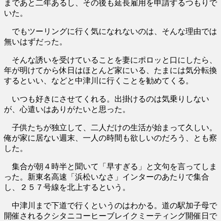
まであと二年あるし、その後も延長雇用を申請するつもりで
いた。
でもツーリングに行く気になれないのは、そんな理由では
無いはずだった。
そんな誘いを受けていることを妻にポロッと口にしたら、
年が明けてから休日はほとんど家にいる、たまには気分転換
するといい、などと中津川に行くことを勧めてくる。
いつも好きにさせてくれる。出掛けるのは気乗りしない
が、心遣いはありがたいと思った。
子供たちが独立して、二人だけの生活が始まって久しい。
俺が家に居ない週末、一人の時間も欲しいのだろう、とも察
した。
集合が朝４時半と聞いて「早すぎる」と文句を言ってしま
った。新東名高速「浜松いなさ」インターのあたりで集合
し、２５７号線を北上するという。
中津川まで下道で行くというのはわかる。道の駅加子母で
開催されるクシタニコーヒーブレイクミーティング開催日で