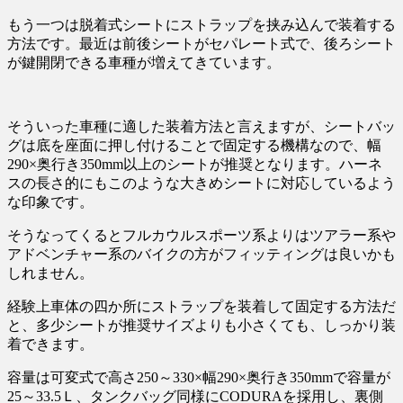
もう一つは脱着式シートにストラップを挟み込んで装着する
方法です。最近は前後シートがセパレート式で、後ろシート
が鍵開閉できる車種が増えてきています。
そういった車種に適した装着方法と言えますが、シートバッ
グは底を座面に押し付けることで固定する機構なので、幅
290×奥行き350mm以上のシートが推奨となります。ハーネ
スの長さ的にもこのような大きめシートに対応しているよう
な印象です。
そうなってくるとフルカウルスポーツ系よりはツアラー系や
アドベンチャー系のバイクの方がフィッティングは良いかも
しれません。
経験上車体の四か所にストラップを装着して固定する方法だ
と、多少シートが推奨サイズよりも小さくても、しっかり装
着できます。
容量は可変式で高さ250～330×幅290×奥行き350mmで容量が
25～33.5Ｌ、タンクバッグ同様にCODURAを採用し、裏側