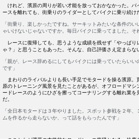
けれど、濱原の周りが若い才能を放っておかなかった。バ
ースを離れても、街乗りのライダーとしてバイクに乗り続け
「街乗り、楽しかったですね。サーキットみたいな条件のい
ゃいけないじゃないですか。毎日バイクに乗ってました。そ
レースに復帰しても、思うような成績を残せず「やっぱりレ
ゃ？」と思うこともあった。そんな、自己評価さえ定まらな
「親が、レース辞めるにしてもバイクには乗っていたらいい
です」
まわりのライバルよりも長い手足でモタードを操る濱原。買
原のトレーニング風景を見たことがあるが、オフロードマシ
ードレースのようにひざを擦ってコーナリングする離れ業を
だ。
３年やりました。スポット参戦を２年、
「全日本モタードは
ムを作るから走らないか、って話をもらったんです」