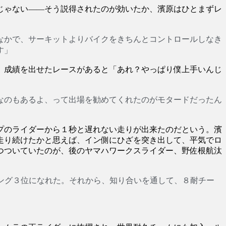
じゃない――そう説得されたのが効いたか、濱原はひとまずレ
なかで、サーキットよりバイクをきちんとコントロールしなき
す」
、成績を出せたレースがあると「あれ？やっぱり僕上手いんじ
なのもあるよ、って出場を勧めてくれたのがモタードだったん
プのライダーから１秒と遅れない走りが出来たのだという。濱
走り続けたかと思えば、イン側にひざを突き出して、平気でロ
つついていたのが、後のヤマハワークスライダー、野佐根航汰
ング３位になれた。それから、知り合いを通して、８耐チー