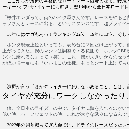
ここからが濱原の本格的なロードレース復帰となる。鈴鹿８
ーキー･オブ･ザ･イヤーにも輝き、翌18年から全日本ロー
「桜井ホンダって、街のバイク屋さんです。レースをやると
ッフさんとレースに出る、というスタンスです。超プライベ
18年にはケガもあってランキング22位、19年に13位、そ
「ホンダ勢最上位といっても、表彰台に２回だけ上がって、優勝
上がってきた。僕のマシンは調整できる範囲で、ホンダCB
シンに乗れるな』って（笑）。これ、僕が大きいからのセッテ
が低い博一君にも『いいよこの仕様。もっとシート上げても
濱原が言う「ほかのライダーに負けないあること」とは、
タイヤが充分にワークしなかったり
「僕、全日本のライダーの中で、タイヤに熱を入れるのがい
低い時、ハーフウェットの時、これが大きな武器になるんで
2022年の開幕戦もてぎ大会では、ドライのレースだった