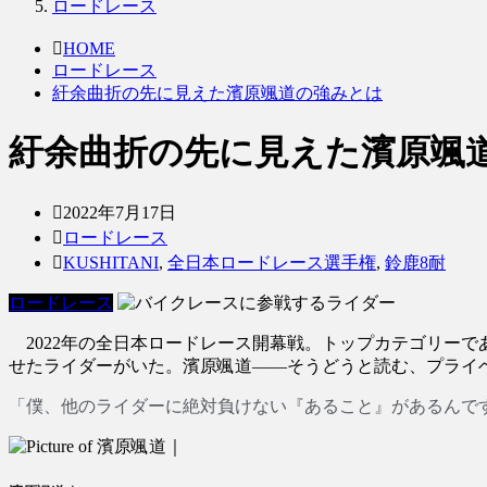
ロードレース
HOME
ロードレース
紆余曲折の先に見えた濱原颯道の強みとは
紆余曲折の先に見えた濱原颯
2022年7月17日
ロードレース
KUSHITANI
,
全日本ロードレース選手権
,
鈴鹿8耐
ロードレース
2022年の全日本ロードレース開幕戦。トップカテゴリーで
せたライダーがいた。濱原颯道――そうどうと読む、プライ
「僕、他のライダーに絶対負けない『あること』があるんで