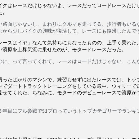
イクはレースだけじゃないよ、レースだってロードレースだけ
た。
い路面じゃないし、まわりにクルマも走ってる、歩行者もいる
れから少しバイクの興味が復活して、レースにも復帰したんで
ースはイヤ」なんて気持ちにもなったものの、上手く乗れた
い濱原を上昇気流に乗せたのが、モタードレースだった。
のに、って言ってくれて、レースはロードだけじゃない、こん
ったばかりのマシンで、練習もせずに出たレースでは、トッ
ンでダートトラックトレーニングをしている最中、ウィリーで
見せてくれた。ちなみに、モタードのデビューレースで濱原が
３年目にフル参戦でS1プロっていうトップカテゴリーでランキ