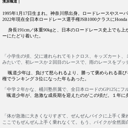
濱原颯道｜
1995年1月17日生まれ。神奈川県出身。ロードレースやスー
2022年現在全日本ロードレース選手権JSB1000クラスにHonda
身長191cm／体重90kgと、日本のロードレース史上で
ーにたどり着いた。
「小学生の頃、父に連れられてモトクロス、キッズカート、
みたいで、初レースか２回目のレースで、雨のレースをブッ
颯道少年は、負けて怒られるより、勝って褒められる喜びを
権でランキング３位になった年もあった。
「中学２年かな、桶川塾所属で、全日本ロードのGP125に
颯道少年が、急激な成長期を迎えたのがこの頃だ。１年に身
「体が急激に大きくなりすぎて、ぜんぜんバイクに上手く乗れ
ここでもぜんぜん上手く乗れなくて。もう、バイクが全然面