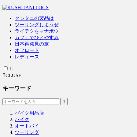
クシタニの製品は
ツーリングしようぜ
ライテクをマナボウ
カフェでひとやすみ
日本再発見の旅
オフロード
レディース
CLOSE
キーワード
バイク用品店
バイク
オートバイ
ツーリング