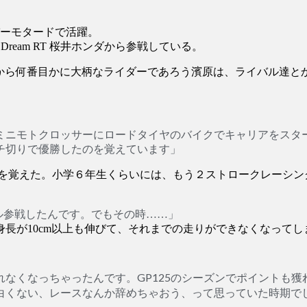
パーモタードで活躍。
 Dream RT 桜井ホンダから参戦している。
も上から何番目かに大柄なライダーであろう濱原は、ライバル達
ミニモトクロッサーにロードタイヤのバイクでキャリアをスタ
チ切りで優勝したのを覚えています」
覚えた。小学６年生くらいには、もう２ストロークレーシング
フル参戦したんです。でもその時……」
長が10cm以上も伸びて、それまでの走りができなくなってし
なくなっちゃったんです。GP125のシーズンでポイントも獲れ
白くない、レースなんか辞めちゃおう、って思っていた時期で