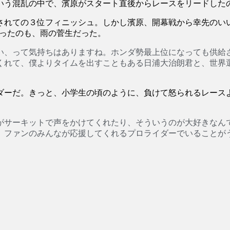
いう混乱の中で、濱原がスタート直後からレースをリードした
されての３位フィニッシュ。しかし濱原、開幕戦から幸先のい
上がったのも、雨の菅生だった。
い、って気持ちはありますね。ホンダ勢最上位になっても供給
てくれて、僕よりタイムを出すこともある日浦大治朗君と、世
ーだ。きっと、小学生の頃のように、負けて怒られるレース
サーキットで声をかけてくれたり、そういうのが大好きなんです
、ファンのみんなが応援してくれるプロライダーでいることが