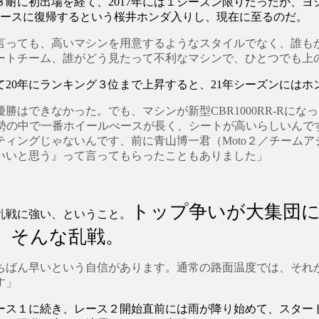
耐に初出場を経て、2017年には１シーズン限りだったが、
ドレースに復帰するという桜井ホンダ入りし、現在に至るのだ。
言っても、高いマシンを用意するようなスタイルでなく、誰も
ートチーム、誰がどう見たって不利なマシンで、ひとつでも上
して20年にランキング３位まで上昇すると、21年シーズンには
はできなかった。でも、マシンが新型CBR1000RR-Rに
R勢の中で一番ホイールべースが長く、シートが高いらしいんで
ィングじゃないんです、前に青山博一君（Moto２／チームア
いいと思う』って言ってもらったこともありました」
トップ争いが大集団
乱戦に強い、ということ。
、そんな乱戦。
ちばん早いという自信があります。通常の路面温度では、それ
す」
レース１に続き、レース２開始直前には雨が降り始めて、スタ