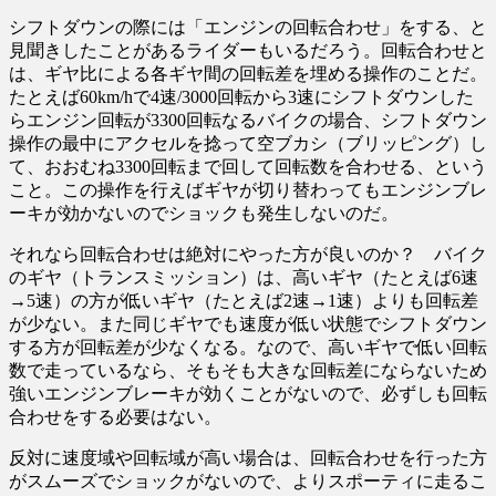
シフトダウンの際には「エンジンの回転合わせ」をする、と
見聞きしたことがあるライダーもいるだろう。回転合わせと
は、ギヤ比による各ギヤ間の回転差を埋める操作のことだ。
たとえば60km/hで4速/3000回転から3速にシフトダウンした
らエンジン回転が3300回転なるバイクの場合、シフトダウン
操作の最中にアクセルを捻って空ブカシ（ブリッピング）し
て、おおむね3300回転まで回して回転数を合わせる、という
こと。この操作を行えばギヤが切り替わってもエンジンブレ
ーキが効かないのでショックも発生しないのだ。
それなら回転合わせは絶対にやった方が良いのか？ バイク
のギヤ（トランスミッション）は、高いギヤ（たとえば6速
→5速）の方が低いギヤ（たとえば2速→1速）よりも回転差
が少ない。また同じギヤでも速度が低い状態でシフトダウン
する方が回転差が少なくなる。なので、高いギヤで低い回転
数で走っているなら、そもそも大きな回転差にならないため
強いエンジンブレーキが効くことがないので、必ずしも回転
合わせをする必要はない。
反対に速度域や回転域が高い場合は、回転合わせを行った方
がスムーズでショックがないので、よりスポーティに走るこ