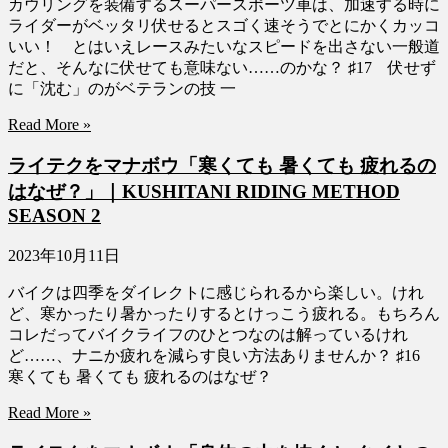
カウリングを装備するスーパースポーツ車は、加速する時に
ライダーがベッタリ伏せるとスゴく速そうでとにかくカッコ
いい！ とはいえレースみたいなスピードを出さない一般道
だと、そんなに伏せても意味ない……のかな？ ♯17 伏せず
に「沈む」のがベテランの技 一
Read More »
ライテクをマナボウ「寒くても 暑くても 疲れるの
はなぜ？」｜KUSHITANI RIDING METHOD
SEASON 2
2023年10月11日
バイクは四季をダイレクトに感じられるから楽しい。けれ
ど、寒かったり暑かったりするとけっこう疲れる。もちろん
コレだってバイクライフのひとつなのは解っているけれ
ど……、ナニか疲れを減らす良い方法ありませんか？ ♯16
寒くても 暑くても 疲れるのはなぜ？
Read More »