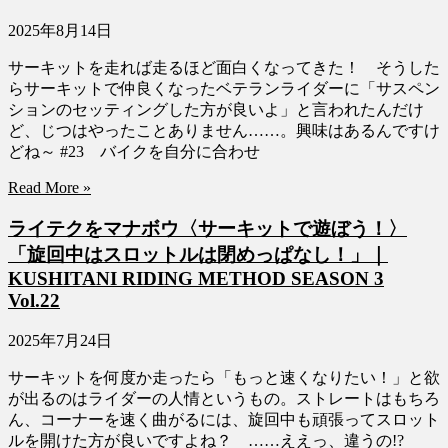
2025年8月14日
サーキットを走れば走るほど面白くなってきた！ そうした
らサーキットで仲良くなったベテランライダーに「サスペン
ションのセッティングした方が良いよ」と言われたんだけ
ど、じつはやったことありません……。興味はあるんですけ
どね～ #23 バイクを自分に合わせ
Read More »
ライテクをマナボウ〈サーキットで遊ぼう！〉
「旋回中はスロットルは閉めっぱなし！」｜
KUSHITANI RIDING METHOD SEASON 3
Vol.22
2025年7月24日
サーキットを何度か走ったら「もっと速くなりたい！」と欲
が出るのはライダーの人情というもの。ストレートはもちろ
ん、コーナーを速く曲がるには、旋回中も頑張ってスロット
ルを開けた方が良いですよね？ ……ええっ、違うの!?