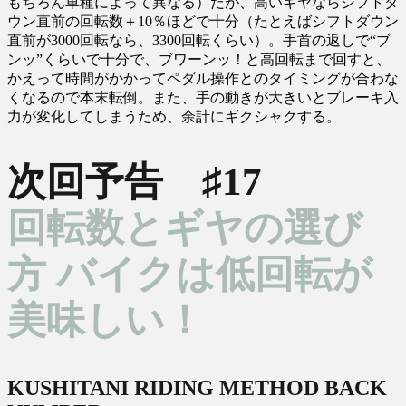
もちろん車種によって異なる）だが、高いギヤならシフトダ
ウン直前の回転数＋10％ほどで十分（たとえばシフトダウン
直前が3000回転なら、3300回転くらい）。手首の返しで“ブ
ンッ”くらいで十分で、ブワーンッ！と高回転まで回すと、
かえって時間がかかってペダル操作とのタイミングが合わな
くなるので本末転倒。また、手の動きが大きいとブレーキ入
力が変化してしまうため、余計にギクシャクする。
次回予告 ♯17
回転数とギヤの選び
方 バイクは低回転が
美味しい！
KUSHITANI RIDING METHOD BACK