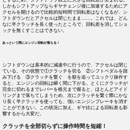
しかもシフトアップならギヤチェンジ後に加速するためにア
クセルを開けるので比較的短時間で回転差はなくなるが、シ
フトダウンだとアクセルは閉じたまま……。これでは、どん
なに半クラッチを長く使ったところで、回転差を消してショ
ックを無くすことはできない。
あっという間にエンジン回転が落ちる！
シフトダウンは基本的に減速中に行うので、アクセルは閉じ
ている。その状態で①クラッチを切る ②シフトペダルを踏
み下げる ③クラッチを繋ぐ を順を追ってユックリ操作す
ると、エンジンの回転は瞬く間に下がる。とくにクラッチが
完全に切れるまでレバーを根元まで握ると、ほとんどアイド
リングまで落ちてしまうため、次にクラッチを繋ぐ際にかな
り長く半クラッチを使っても、強いエンジンブレーキを消す
ことができない。この状況に加え、ギヤ比による回転差も影
響するから大変だ。
クラッチを全部切らずに操作時間を短縮！