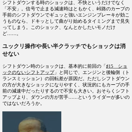
シフトダウンする時のショックは、不快というだけでなく
「不安」。信号で止まる減速時はともかく、峠路のカーブの
手前のシフトダウンでギュッと強いエンジンブレーキが効こ
うものなら、ドキッとして曲がり始めるタイミングまで見失
ってしまう。このショック、なんとかしたいモノだけ
ど……。
ユックリ操作や長い半クラッチでもショックは消
せない
シフトダウン時のショックは、基本的に前回の「
♯15 ショ
ックのないシフトアップ
」と同じで、エンジンと後輪側（ト
ランスミッション）の回転差が原因だ。ただしシフトダウン
の方が大きなショックになりやすく、状況的にもカーブの手
前の減速中だったりするので不安も大きい。おそらくシフト
アップより、ダウンの方が苦手……というライダーが多いの
ではないだろうか。