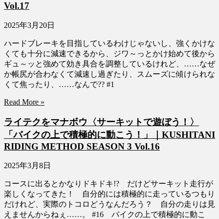
Vol.17
2025年3月20日
ハードブレーキを目指しているわけじゃないし、強くかけな
くても十分に減速できるから、ジワ～っとかけ始めて後から
ギュ～ッと強めて効き具合を調整しているけれど、……なぜ
か帳尻が合わなくて減速し過ぎたり、スムーズに傾けられな
くて焦ったり、……なんで?? #1
Read More »
ライテクをマナボウ〈サーキットで遊ぼう！〉
「バイクの上で積極的に動こう！」｜KUSHITANI
RIDING METHOD SEASON 3 Vol.16
2025年3月8日
コースに出るとかなりドキドキ!? だけどサーキット走行が
楽しくなってきた！ 自分的には積極的に走っているつもり
だけれど、実際のトコロどうなんだろう？ 自分の走りは見
えませんからねぇ……。 #16 バイクの上で積極的に動こ