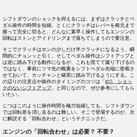
シフトダウンのショックを抑えるには、まずはクラッチとペ
ダル操作の時間を短縮。とくにクラッチはレバーを根元まで
握って完全に切ると、どんなに素早く操作してもエンジンの
回転はストンとアイドリングまで落ちてしまうので要注意。
そこでクラッチはホンの少しだけ半クラッチになるよう、瞬
間的にチョンッと引く。そしてペダル操作はシフトアップと
は逆に踏み下げる動作になるが、これも慌てて蹴り下げるの
ではなく、事前にツマ先の靴裏をシフトペダル先端に密着さ
せておいて、カッチャンと確実に踏み下げるようにする。こ
の辺りの注意点や操作のタイミングのコツは「
♯15 ショッ
クのないシフトアップ
」と同じなので、ぜひ参考にしてもら
いたい。
じつはこのように操作時間を極力短縮しても、シフトダウン
では回転差を消し去るのは難しい。そこで登場するのが、次
に解説する「回転合わせ」というテクニックだ。
エンジンの「回転合わせ」は必要？ 不要？