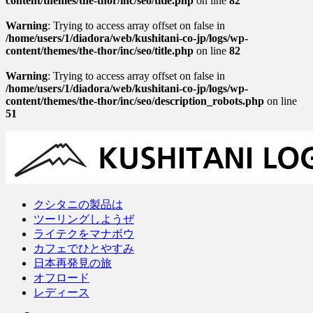
content/themes/the-thor/inc/seo/title.php
on line
82
Warning
: Trying to access array offset on false in
/home/users/1/diadora/web/kushitani-co-jp/logs/wp-
content/themes/the-thor/inc/seo/title.php
on line
82
Warning
: Trying to access array offset on false in
/home/users/1/diadora/web/kushitani-co-jp/logs/wp-
content/themes/the-thor/inc/seo/description_robots.php
on line
51
クシタニの製品は
ツーリングしようぜ
ライテクをマナボウ
カフェでひとやすみ
日本再発見の旅
オフロード
レディース