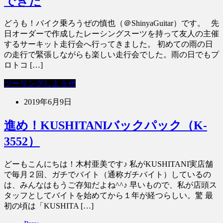
できた
どうも！バイク乗ろうぜの慎也（＠ShinyaGuitar）です。 先
日オーダーで作成したレーシングスーツを持って友人の主催
するサーキット走行会へ行ってきました。 初めての雨の日
の走行で緊張しながらも楽しい走行会でした。雨の日でもプ
ロトコ […]
ツーリングしようぜ
2019年6月9日
進め！KUSHITANIバックパック（K-
3552）
どーもこんにちは！木村亜美です♪ 私がKUSHITANI実店舗
で毎月２回、ガチでバイト（通称ガチバイト）しているの
は、みんなはもうご存知だよね^^♪ 早いもので、私が店頭ス
タッフとしてバイトを始めてから１年が経つらしい。驚 最
初の頃は「KUSHITA […]