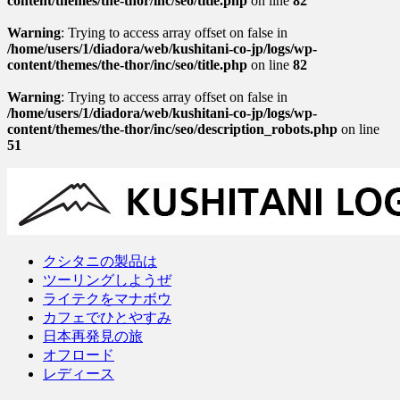
content/themes/the-thor/inc/seo/title.php
on line
82
Warning
: Trying to access array offset on false in
/home/users/1/diadora/web/kushitani-co-jp/logs/wp-
content/themes/the-thor/inc/seo/title.php
on line
82
Warning
: Trying to access array offset on false in
/home/users/1/diadora/web/kushitani-co-jp/logs/wp-
content/themes/the-thor/inc/seo/description_robots.php
on line
51
クシタニの製品は
ツーリングしようぜ
ライテクをマナボウ
カフェでひとやすみ
日本再発見の旅
オフロード
レディース