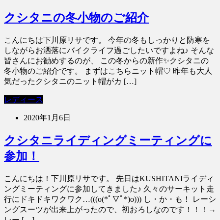
クシタニの冬小物のご紹介
こんにちは下川原リサです。 今年の冬もしっかりと防寒を
しながらお洒落にバイクライフ過ごしたいですよね♪ そんな
皆さんにお勧めするのが、 この冬からの新作✨クシタニの
冬小物のご紹介です。 まずはこちらニット帽♡ 昨年も大人
気だったクシタニのニット帽がカ […]
レディース
2020年1月6日
クシタニライディングミーティングに
参加！
こんにちは！下川原リサです。 先日はKUSHITANIライディ
ングミーティングに参加してきました♪ 久々のサーキット走
行にドキドキワクワク…(((o(*ﾟ▽ﾟ*)o))) し・か・も！ レーシ
ングスーツが出来上がったので、初おろしなのです！！！→
レー […]