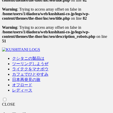
content/themes/the-thor/inc/seo/title.php
on line
82
Warning
: Trying to access array offset on false in
/home/users/1/diadora/web/kushitani-co-jp/logs/wp-
content/themes/the-thor/inc/seo/title.php
on line
82
Warning
: Trying to access array offset on false in
/home/users/1/diadora/web/kushitani-co-jp/logs/wp-
content/themes/the-thor/inc/seo/description_robots.php
on line
51
クシタニの製品は
ツーリングしようぜ
ライテクをマナボウ
カフェでひとやすみ
日本再発見の旅
オフロード
レディース
CLOSE