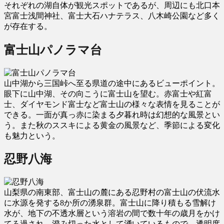
それぞれの湖自体が観光スポットであるが、周辺にも北口本
宮富士浅間神社、富士大石ハナテラス、八木崎公園など多く
が存在する。
富士山パノラマ台
山中湖から三国峠へ至る県道の途中にあるビューポイント。
眼下に山中湖、その向こうに富士山を望む。赤富士や紅富
士、ダイヤモンド富士など富士山の様々な表情を見ることが
できる。一面が真っ赤に染まる夕暮れ時は幻想的な風景とい
う。また秋のススキによる黄金の風景など、季節による変化
も魅力という。
忍野八海
山梨県の南東部、富士山の麓にある忍野村の富士山の伏流水
に水源を発する8か所の湧泉群。富士山に降り積もる雪解け
水が、地下の不透水層という溶岩の間で数十年の歳月をかけ
てろ過され、澄み切った水として湧いているもので、透明度