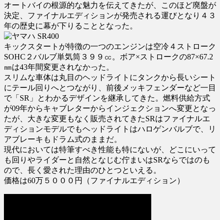
オートバイの根源的な魅力を伝えてきたが、このほど廃盤が
決定、ファイナルエディションが発売される運びとなり４３
年の歴史に幕が下りることとなった。
キックスタートが特徴の一つのエンジンは空冷４ストローク
SOHC２バルブ単気筒３９９㏄。ボア×ストロークの87×67.2
㎜は43年間変更されなかった。
スリムな車体は丸目のヘッドライトにタンクから長いシート
にテール回りへとつながり、前後メッキフェンダーなど一目
で「SR」とわかるデザインを継承してきた。燃料供給方式
が09年からキャブレターからインジェクションへ変更となっ
たが、大きな変更もなく販売されてきたSRはファイナルエ
ディションモデルでもヘッドライトはハロゲンバルブで、リ
アブレーキもドラム式のままだ。
現代においては特筆すべき性能も特にないが、どこにいって
も回りやライダーと自然となじむ佇まいはSRならではのも
ので、長く愛された理由のひとつといえる。
価格は60万５０００円（ファイナルエディション）