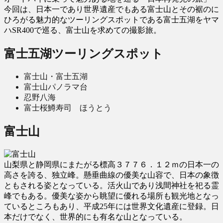
今回は、日本一であり世界遺産でもある富士山とその裾のに
ひろがる魅力的なツーリングスポットである富士五湖をヤマ
ハSR400で巡る、富士山を求めての撮影旅。
富士五湖ツーリングスポット
富士山・富士五湖
富士山パノラマ台
忍野八海
富士桜鱒寿司 ほうとう
富士山
山梨県と静岡県にまたがる標高３７７６．１２ｍの日本一の
高さを誇る、独立峰。懸垂曲線の優美な山容で、日本の象徴
ともされる姿となっている。活火山であり浅間神社を祀る霊
峰でもある。優美な姿から眺望に優れる場所も観光地となっ
ているところもあり、平成25年には世界文化遺産に登録。日
本だけでなく、世界的にも有名な山となっている。