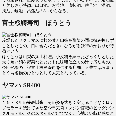
と美しさが特徴。出口池、お釜池、底抜池、銚子池、涌池、
濁池、鏡池、菖蒲池の8つからなる。
富士桜鱒寿司 ほうとう
冷燻したサクラマスに桜の葉と山椒を酢飯の間に挟み押しず
しとしたもの。口に含んだときにひろがる独特のかおりが特
徴という。
ほうとうは山梨の郷土料理。小麦粉を練ったざっくりとした
太く短い麵を野菜などとともに味噌仕立ての汁で煮たもの。
今回登場の上記富士桜鱒寿司を供する店舗、大豊では塩ほう
とうも名物のひとつとして人気となっている。
ヤマハ SR400
１９７８年の発表以来、その姿を大きく変えることなくロン
グセラーを続けてきた空冷単気筒エンジン搭載のビッグシン
グルモデル。そのスタイルだけでなく、心地よい鼓動感など