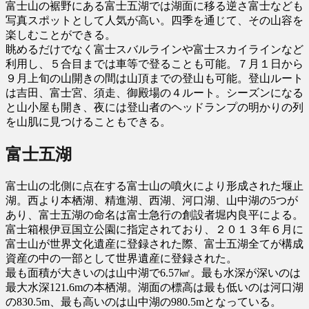
富士山の裾野にある富士五湖では湖面に移る逆さ富士なども
写真スポットとして人気が高い。四季を通じて、その山容を
楽しむことができる。
眺めるだけでなく富士スバルラインや富士スカイラインなど
利用し、５合目までは車等で登ることも可能。７月１日から
９月上旬の山開きの間は山頂までの登山も可能。登山ルート
は吉田、富士宮、須走、御殿場の４ルート。シーズンになる
と山小屋も開き、夜には登山者のヘッドランプの明かりの列
を山肌に見つけることもできる。
富士五湖
富士山の北側に点在する富士山の噴火により形成された堰止
湖。西より本栖湖、精進湖、西湖、河口湖、山中湖の5つが
あり、富士五湖の命名は富士急行の創設者堀内良平による。
富士箱根伊豆国立公園に指定されており、２０１３年６月に
富士山が世界文化遺産に登録された際、富士五湖全てが構成
資産の中の一部として世界遺産に登録された。
最も面積が大きいのは山中湖で6.57㎢。最も水深が深いのは
最大水深121.6mの本栖湖。湖面の標高は最も低いのは河口湖
の830.5m、最も高いのは山中湖の980.5mとなっている。