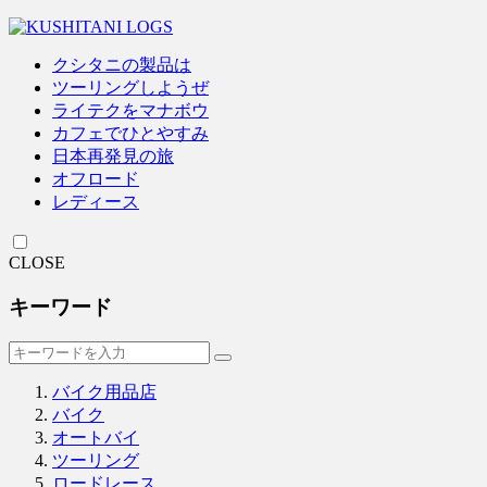
クシタニの製品は
ツーリングしようぜ
ライテクをマナボウ
カフェでひとやすみ
日本再発見の旅
オフロード
レディース
CLOSE
キーワード
バイク用品店
バイク
オートバイ
ツーリング
ロードレース