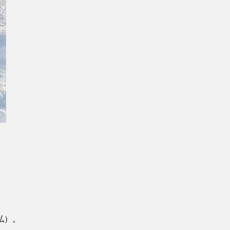
。
私）。