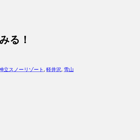
みる！
神立スノーリゾート
,
軽井沢
,
雪山