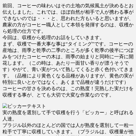
前回、コーヒーの味わいはその土地の気候風土が決めるとお
伝えしました。これでは、ほぼ自然が相手で人が携わる事が
できないのでは・・・と、思われた方もいると思いますが、
農家の方がコーヒー職人として本領を発揮するのは、収穫か
ら処理の仕方です。
今回は、収穫から処理のお話をしていきます。
まず、収穫で一番大事な事は“タイミング”です。コーヒーの
産地は、雨季と乾季の二季のところが多く乾季の後半につぼ
みをつけたコーヒーの木は、雨季の始まりと同時に一斉に開
花します。（この時は、あたり一面甘い香りが漂うそうで
す）やがて、青い実がついて熟してくると赤く色付いてきま
す。（品種により黄色くなる品種がありますが、黄色の実が
特別に良いとかではなく、あくまで品種が違うだけです）
コーヒーの甘さを決めるのは、この熟度！完熟した実だけを
収穫する事が、とても大切で大変な作業なのです。
テキスト
実の熟度を選別して手で収穫を行う「ピッカー」と呼ばれる
人達。
ブラジル以外のほとんどの国では人が熟度を選別して一粒一
粒手で丁寧に収穫していきます。（ブラジルは、収穫量が他