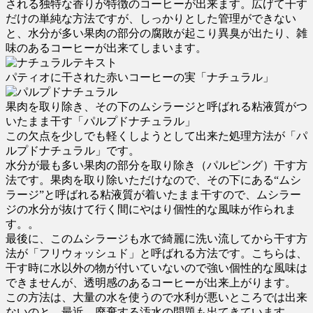
される独特な香りが特徴のコーヒーが出来ます。広げて干す
だけの単純な方法ですが、しっかりとした管理ができない
と、水分が多い果肉の部分の腐敗が起こり異臭が出たり、雑
味のあるコーヒーが出来てしまいます。
テキスト
パティオに干された赤いコーヒーの実「ナチュラル」
果肉を取り除き、その下のムシラージと呼ばれる粘液質がつ
いたまま干す「パルプドナチュラル」
この欠点を少しでも軽くしようとして出来た処理方法が「パ
ルプドナチュラル」です。
水分が最も多い果肉の部分を取り除き（パルピング）干す方
法です。果肉を取り除いただけなので、その下にある“ムシ
ラージ”と呼ばれる粘液質が着いたまま干すので、ムシラー
ジの水分が抜けて行く間にやはり個性的な風味が作られま
す。。
最後に、このムシラージも水で綺麗に洗い流してから干す方
法が「フリウォッシュド」と呼ばれる方法です。こちらは、
干す時に水以外の物が付いていないので強い個性的な風味は
できませんが、透明感のあるコーヒーが出来上がります。
この方法は、大量の水を使うので水利が悪いところでは出来
ないのと、最近、廃棄する汚水の問題も出てきています。