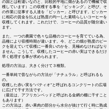
の国とは桁違いなのと、比較的平地に畑があるので機械で収
穫しています）この収穫する事を「ピッキング」と呼び、そ
の作業に従事する人達を「ピッカー」と呼びます。ピッカー
に相応の賃金を払えば熟度の均一した素晴らしいコーヒーを
収穫してくれます。これだけで、コーヒーの品質が随分違い
ます。
また、一つの農園で色々な品種のコーヒーを育てている為、
品種により収穫時期が違います。今、どこの畑が熟度のピー
クを迎えていて収穫に一番良いのかを、見極めなければなり
ません。こうして、収穫したコーヒーの赤い実はできるだけ
早く処理する事が求められます。
処理の方法は、大きく分けて３種類。
一番単純で昔ながらの方法が「ナチュラル」と呼ばれるも
の。
収穫した赤い実を“パティオ”と呼ばれるコンクリートの広場
に広げて干す方法です。
（最近は、アフリカンベッドと呼ばれる金網の棚に干すこと
もあります）
この方法は、赤い果肉の部分から水分が抜けて行く時に熟成