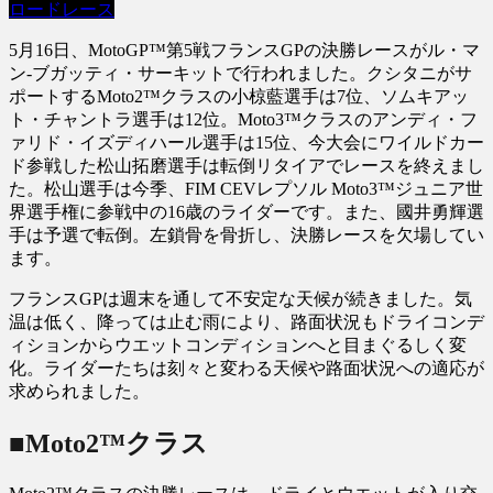
ロードレース
5月16日、MotoGP™第5戦フランスGPの決勝レースがル・マ
ン-ブガッティ・サーキットで行われました。クシタニがサ
ポートするMoto2™クラスの小椋藍選手は7位、ソムキアッ
ト・チャントラ選手は12位。Moto3™クラスのアンディ・フ
ァリド・イズディハール選手は15位、今大会にワイルドカー
ド参戦した松山拓磨選手は転倒リタイアでレースを終えまし
た。松山選手は今季、FIM CEVレプソル Moto3™ジュニア世
界選手権に参戦中の16歳のライダーです。また、國井勇輝選
手は予選で転倒。左鎖骨を骨折し、決勝レースを欠場してい
ます。
フランスGPは週末を通して不安定な天候が続きました。気
温は低く、降っては止む雨により、路面状況もドライコンデ
ィションからウエットコンディションへと目まぐるしく変
化。ライダーたちは刻々と変わる天候や路面状況への適応が
求められました。
■Moto2™クラス