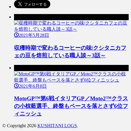
前の記事
2021年5月28日
収穫時期で変わるコーヒーの味|クシタニカフ
ェの豆を焙煎している職人談～3話～
次の記事
2021年6月8日
MotoGP™第6戦イタリアGP／Moto2™クラス
の小椋藍選手、終盤もペースを落とさず6位フ
ィニッシュ
© Copyright 2026
KUSHITANI LOGS
.