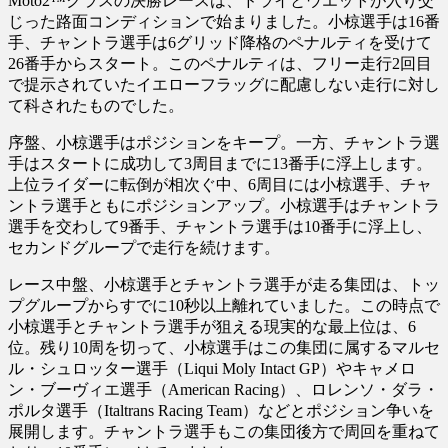
Moto2™クラスの決勝レースは、ドライとウエットが入り交
じった路面コンディションで始まりました。小椋選手は16番
手、チャントラ選手は6グリッド降格のペナルティを受けて
26番手からスタート。このペナルティは、フリー走行2回目
で提示されていたイエローフラッグに配慮しない走行に対し
て科されたものでした。
序盤、小椋選手はポジションをキープ。一方、チャントラ選
手はスタートに成功して3周目までに13番手に浮上します。
上位ライダーに転倒が相次ぐ中、6周目には小椋選手、チャ
ントラ選手ともにポジションアップ。小椋選手はチャントラ
選手を交わして9番手、チャントラ選手は10番手に浮上し、
セカンドグループで走行を続けます。
レース中盤、小椋選手とチャントラ選手が走る集団は、トッ
プグループからすでに10秒以上離れていました。この時点で
小椋選手とチャントラ選手が狙える現実的な最上位は、6
位。残り10周を切って、小椋選手はこの集団に属するマルセ
ル・シュロッター選手（Liqui Moly Intact GP）やキャメロ
ン・ブーヴィエ選手（American Racing）、ロレンソ・ダラ・
ポルタ選手（Italtrans Racing Team）などとポジション争いを
展開します。チャントラ選手もこの集団後方で周回を重ねて