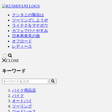
クシタニの製品は
ツーリングしようぜ
ライテクをマナボウ
カフェでひとやすみ
日本再発見の旅
オフロード
レディース
CLOSE
キーワード
バイク用品店
バイク
オートバイ
ツーリング
ロードレース