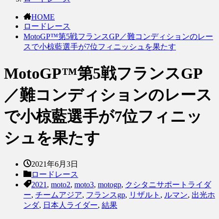
HOME
ロードレース
MotoGP™第5戦フランスGP／難コンディションのレー
スで小椋藍選手が7位フィニッシュを果たす
MotoGP™第5戦フランスGP
／難コンディションのレース
で小椋藍選手が7位フィニッ
シュを果たす
2021年6月3日
ロードレース
2021
,
moto2
,
moto3
,
motogp
,
クシタニサポートライダ
ー
,
チームアジア
,
フランスgp
,
リザルト
,
ルマン
,
出光ホ
ンダ
,
日本人ライダー
,
結果