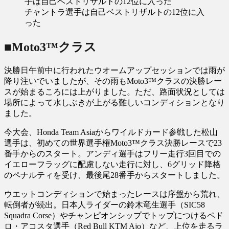
チャントラ選手は自己ベストリザルトの12位に入
った
■Moto3™クラス
決勝日午前中に行われたウオームアップセッションでは雨が
降り注いでいましたが、その雨もMoto3™クラスの決勝レー
スが始まるころには上がりました。ただ、路面状況としては
場所によって水しぶきが上がる難しいコンディションとなり
ました。
今大会、Honda Team Asiaからワイルドカード参戦した松山
選手は、初めての世界選手権Moto3™クラス決勝レースで23
番手からのスタート。アンディ選手はフリー走行3回目での
イエローフラッグに配慮しない走行に対し、6グリッド降格
のペナルティを受け、最後尾28番手からスタートしました。
ウエットコンディションで始まったレースは序盤から荒れ、
転倒者が続出。日本人ライダーの鈴木竜生選手（SIC58
Squadra Corse）やチャンピオンシップでトップにつけるペド
ロ・アコスタ選手（Red Bull KTM Ajo）など、上位を走るラ