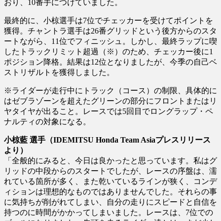
おり、10番手につけていました。
最終的に、小椋選手は7位でチェッカーを受けてポイントを
獲得。チャントラ選手は26番グリッドという後方からのスタ
ートながら、11位でフィニッシュ。しかし、最終ラップに喫
したトラックリミット超過（※）のため、チェッカー後に1
ポジション降格。結果は12位となりましたが、今季の自己ベ
ストリザルトを獲得しました。
※ライダーが走行中にトラック（コース）の制限、具体的に
はゼブラゾーンを超えたグリーンの部分にフロントまたはリ
ヤタイヤが出ること。レースでは5回目でロングラップ・ペ
ナルティの対象になる。
小椋藍 選手（IDEMITSU Honda Team Asiaプレスリリース
より）
「全般的にみると、今日は良かったと思っています。私はグ
リッドの中段からのスタートでしたが、レースの序盤は、濡
れている箇所が多く、また乾いているラインが狭く、コンデ
ィションは理想的なものではありませんでした。それらの事
に気持ちが削がれてしまい、自分の走りにスピードと自信を
持つのに時間がかかってしまいました。レースは、7位での