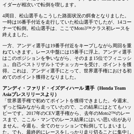
イダーが相次いで転倒を喫します。
4周目、松山選手もこうした路面状況の餌食となりました。
一時は16番手付近を走行していた松山選手でしたが、14コー
ナーで転倒。松山選手は、ここでMoto3™クラス初レースを
終えました。
一方、アンディ選手は19番手付近をキープしながら周回を重
ねていきます。レース中盤には15番手に浮上。アンディ選手
はこのポジションを争いながら、そのまま15位でフィニッシ
ュ。自己ベストリザルトでチェッカーを受け、ポイントを獲
得。これは、アンディ選手にとって、世界選手権における初
めてのポイント獲得となりました。
アンディ・ファリド・イズディハール 選手（Honda Team
Asiaプレスリリースより）
「世界選手権で初めてポイントを獲得できました。今週末、
ずっと悩みながら走っていたので、この結果にはとてもハッ
ピーです。2017年のCEV選手権から、去年のMoto2™のレー
スまで、ここル・マンでのレース結果にはいい思い出があり
ません。今週も、全てのセッションで転倒してしまいまし
た。でも、最終的にレースをしっかり走り切ることに集中し