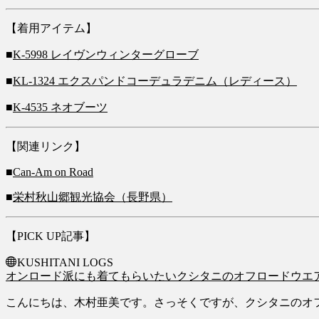
【着用アイテム】
■
K-5998 レイヴンウィンターグローブ
■
KL-1324 エクスパンドコーデュラデニム（レディース）
■
K-4535 ネオブーツ
【関連リンク】
■
Can-Am on Road
■
栄村秋山郷観光協会（長野県）
【PICK UP記事】
KUSHITANI LOGS
オンロード派にも着てもらいたいクシタニのオフロードウエ
こんにちは、木村亜美です。さっそくですが、クシタニのオフ