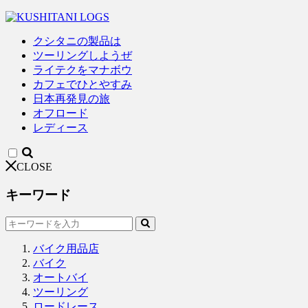
クシタニの製品は
ツーリングしようぜ
ライテクをマナボウ
カフェでひとやすみ
日本再発見の旅
オフロード
レディース
CLOSE
キーワード
バイク用品店
バイク
オートバイ
ツーリング
ロードレース