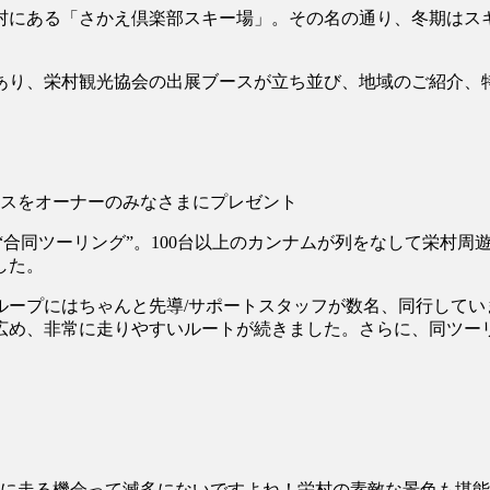
にある「さかえ倶楽部スキー場」。その名の通り、冬期はスキ
あり、栄村観光協会の出展ブースが立ち並び、地域のご紹介、
スをオーナーのみなさまにプレゼント
“合同ツーリング”。100台以上のカンナムが列をなして栄村
した。
ループにはちゃんと先導/サポートスタッフが数名、同行してい
広め、非常に走りやすいルートが続きました。さらに、同ツー
緒に走る機会って滅多にないですよね！栄村の素敵な景色も堪