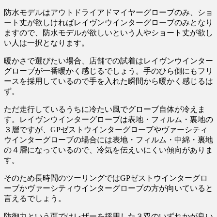
防水モデルはアウトドライアドマイヤーグローブのみ、ショ
ート丈が欲しければレイヴンウインターグローブのみとなり
ますので、防水モデルが欲しいという人やショート丈が欲し
い人は一択となります。
暖かさで選びたい場合、店舗での試着はレイヴンウインター
グローブが一番暖かく感じるでしょう。手のひら側にもフリ
ースを採用しているので手を入れた瞬間から暖かく感じるは
ず。
ただ走行しているうちに冷たい風でグローブ自体が冷えま
す。レイヴンウインターグローブは表地・フィルム・裏地の
３層ですが、GPゼストウインターグローブやヴァーシティ
ウインターグローブの場合には表地・フィルム・中綿・裏地
の４層になっているので、冷気を伝えいにくい傾向がありま
す。
そのため長時間のツーリングではGPゼストウインターグロ
ーブかヴァーシティウインターグローブの方が向いていると
言えるでしょう。
防御力という面ではレザーを採用した３双のいずれかが良い