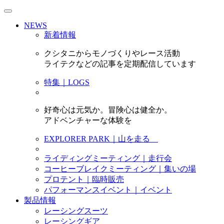
NEWS
新着情報
クシタニからモノづくりやレース活動
ライテクなどの記事を定期配信しています
特集｜LOGS
好奇心は元気か。冒険心は健全か。
アドベンチャーな体験を
EXPLORER PARK｜山を走る
ライディングミーティング｜走行会
コーヒーブレイクミーティング｜集いの場
プロテント｜臨時販売
パフォーマンスイベント｜イベント
製品情報
レーシングスーツ
レーシングギア