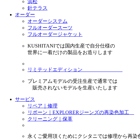
浜松
針テラス
オーダー
オーダーシステム
フルオーダースーツ
フルオーダージャケット
KUSHITANIでは国内生産で自分仕様の
世界に一着だけの製品をお造りします
リミテッドエディション
プレミアムモデルの受注生産で通常では
販売されないモデルを生産いたします
サービス
リペア｜修理
リボーン｜EXPLORERジーンズの再染色加工
クリーニング｜保革
永くご愛用頂くためにクシタニでは修理から再染