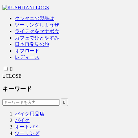
クシタニの製品は
ツーリングしようぜ
ライテクをマナボウ
カフェでひとやすみ
日本再発見の旅
オフロード
レディース
CLOSE
キーワード
バイク用品店
バイク
オートバイ
ツーリング