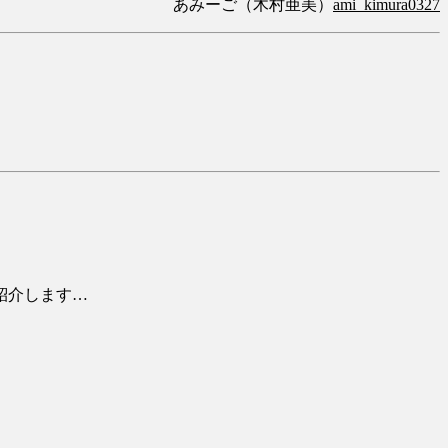
あみーご（木村亜美）
ami_kimura0327
紹介します…