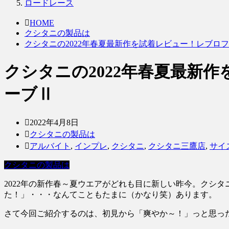
ロードレース
HOME
クシタニの製品は
クシタニの2022年春夏最新作を試着レビュー！レブロ
クシタニの2022年春夏最新
ーブⅡ
2022年4月8日
クシタニの製品は
アルバイト
,
インプレ
,
クシタニ
,
クシタニ三鷹店
,
サイ
クシタニの製品は
2022年の新作春～夏ウエアがどれも目に新しい昨今。クシ
た！」・・・なんてこともたまに（かなり笑）あります。
さて今回ご紹介するのは、初見から「爽やか～！」っと思っ