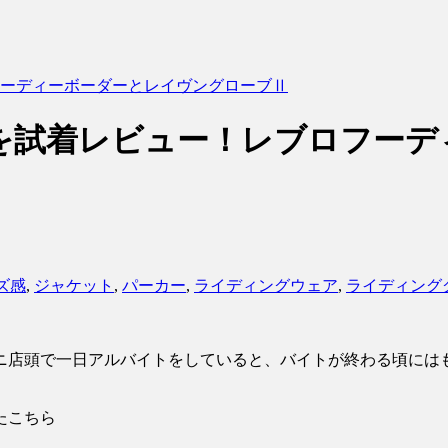
フーディーボーダーとレイヴングローブⅡ
作を試着レビュー！レブロフー
ズ感
,
ジャケット
,
パーカー
,
ライディングウェア
,
ライディング
タニ店頭で一日アルバイトをしていると、バイトが終わる頃には
たこちら